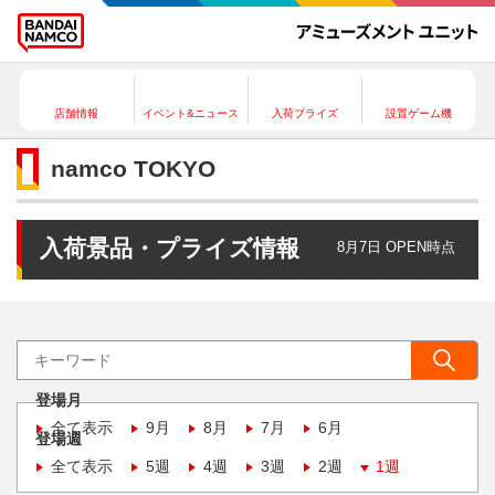
店舗情報
イベント&ニュース
入荷プライズ
設置ゲーム機
namco TOKYO
入荷景品・プライズ情報
8月7日 OPEN時点
登場月
全て表示
9月
8月
7月
6月
登場週
全て表示
5週
4週
3週
2週
1週