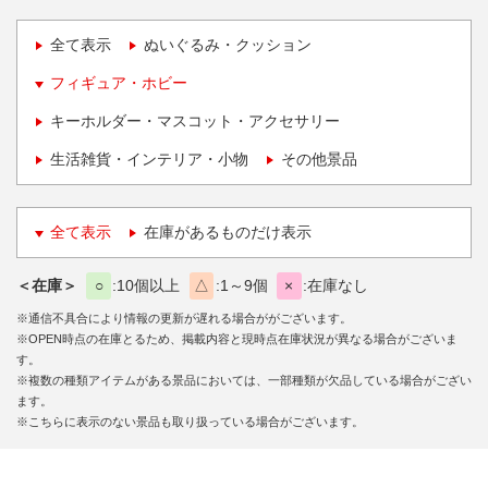
全て表示
ぬいぐるみ・クッション
フィギュア・ホビー
キーホルダー・マスコット・アクセサリー
生活雑貨・インテリア・小物
その他景品
全て表示
在庫があるものだけ表示
＜在庫＞
○
10個以上
△
1～9個
×
在庫なし
※通信不具合により情報の更新が遅れる場合ががございます。
※OPEN時点の在庫とるため、掲載内容と現時点在庫状況が異なる場合がございま
す。
※複数の種類アイテムがある景品においては、一部種類が欠品している場合がござい
ます。
※こちらに表示のない景品も取り扱っている場合がございます。