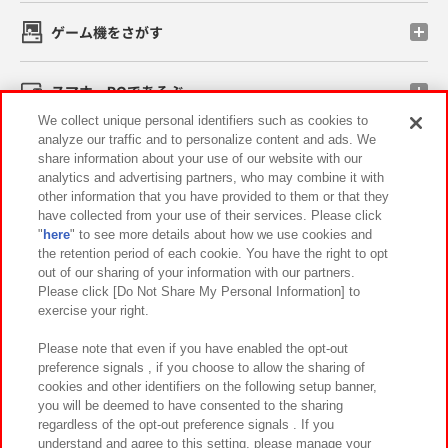
ゲーム機をさがす
スマホ・PCであそぶ
We collect unique personal identifiers such as cookies to
analyze our traffic and to personalize content and ads. We
イベント・キャンペーン
share information about your use of our website with our
analytics and advertising partners, who may combine it with
other information that you have provided to them or that they
have collected from your use of their services. Please click
"
here
" to see more details about how we use cookies and
関連会社
サステナビリティ
サイトポリシー
the retention period of each cookie. You have the right to opt
out of our sharing of your information with our partners.
プライバシーポリシー
ウェブアクセシビリティ方針と検証結果
Please click [Do Not Share My Personal Information] to
exercise your right.
お取引先さまとともに
食品のご提供について
カスタマーハラスメント対応方針
よくあるご質問・お問い合わせ
Please note that even if you have enabled the opt-out
preference signals , if you choose to allow the sharing of
cookies and other identifiers on the following setup banner,
you will be deemed to have consented to the sharing
regardless of the opt-out preference signals . If you
understand and agree to this setting, please manage your