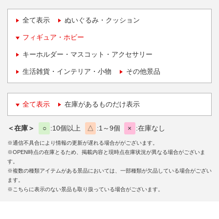
全て表示
ぬいぐるみ・クッション
フィギュア・ホビー
キーホルダー・マスコット・アクセサリー
生活雑貨・インテリア・小物
その他景品
全て表示
在庫があるものだけ表示
＜在庫＞
○
10個以上
△
1～9個
×
在庫なし
※通信不具合により情報の更新が遅れる場合ががございます。
※OPEN時点の在庫とるため、掲載内容と現時点在庫状況が異なる場合がございま
す。
※複数の種類アイテムがある景品においては、一部種類が欠品している場合がござい
ます。
※こちらに表示のない景品も取り扱っている場合がございます。