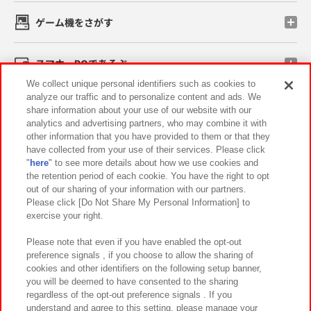
ゲーム機をさがす
スマホ・PCであそぶ
We collect unique personal identifiers such as cookies to
analyze our traffic and to personalize content and ads. We
イベント・キャンペーン
share information about your use of our website with our
analytics and advertising partners, who may combine it with
other information that you have provided to them or that they
have collected from your use of their services. Please click
"
here
" to see more details about how we use cookies and
関連会社
サステナビリティ
サイトポリシー
the retention period of each cookie. You have the right to opt
out of our sharing of your information with our partners.
プライバシーポリシー
ウェブアクセシビリティ方針と検証結果
Please click [Do Not Share My Personal Information] to
exercise your right.
お取引先さまとともに
食品のご提供について
カスタマーハラスメント対応方針
よくあるご質問・お問い合わせ
Please note that even if you have enabled the opt-out
preference signals , if you choose to allow the sharing of
cookies and other identifiers on the following setup banner,
you will be deemed to have consented to the sharing
regardless of the opt-out preference signals . If you
understand and agree to this setting, please manage your