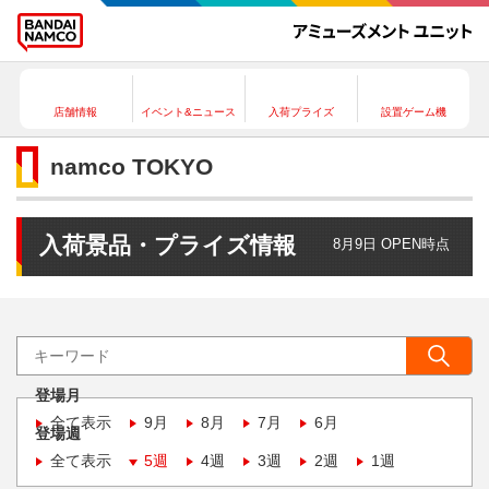
店舗情報
イベント&ニュース
入荷プライズ
設置ゲーム機
namco TOKYO
入荷景品・プライズ情報
8月9日 OPEN時点
登場月
全て表示
9月
8月
7月
6月
登場週
全て表示
5週
4週
3週
2週
1週