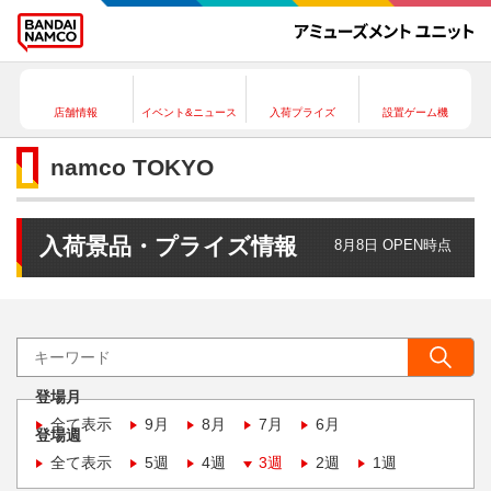
店舗情報
イベント&ニュース
入荷プライズ
設置ゲーム機
namco TOKYO
入荷景品・プライズ情報
8月8日 OPEN時点
登場月
全て表示
9月
8月
7月
6月
登場週
全て表示
5週
4週
3週
2週
1週