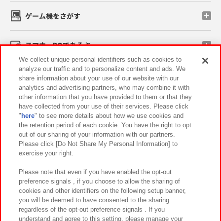
ゲーム機をさがす
スマホ・PCであそぶ
We collect unique personal identifiers such as cookies to
analyze our traffic and to personalize content and ads. We
イベント・キャンペーン
share information about your use of our website with our
analytics and advertising partners, who may combine it with
other information that you have provided to them or that they
have collected from your use of their services. Please click
"
here
" to see more details about how we use cookies and
関連会社
サステナビリティ
サイトポリシー
the retention period of each cookie. You have the right to opt
out of our sharing of your information with our partners.
プライバシーポリシー
ウェブアクセシビリティ方針と検証結果
Please click [Do Not Share My Personal Information] to
exercise your right.
お取引先さまとともに
食品のご提供について
カスタマーハラスメント対応方針
よくあるご質問・お問い合わせ
Please note that even if you have enabled the opt-out
preference signals , if you choose to allow the sharing of
cookies and other identifiers on the following setup banner,
you will be deemed to have consented to the sharing
regardless of the opt-out preference signals . If you
understand and agree to this setting, please manage your