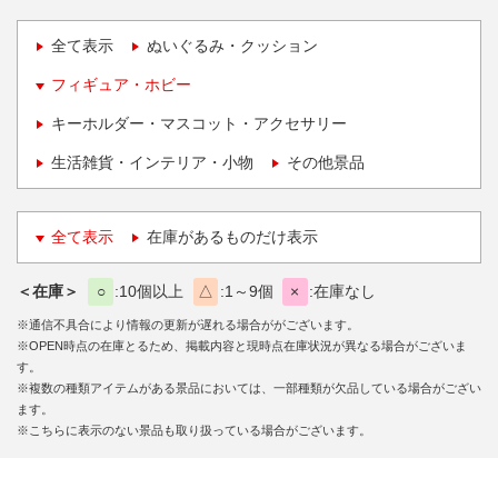
全て表示
ぬいぐるみ・クッション
フィギュア・ホビー
キーホルダー・マスコット・アクセサリー
生活雑貨・インテリア・小物
その他景品
全て表示
在庫があるものだけ表示
＜在庫＞
○
10個以上
△
1～9個
×
在庫なし
※通信不具合により情報の更新が遅れる場合ががございます。
※OPEN時点の在庫とるため、掲載内容と現時点在庫状況が異なる場合がございま
す。
※複数の種類アイテムがある景品においては、一部種類が欠品している場合がござい
ます。
※こちらに表示のない景品も取り扱っている場合がございます。