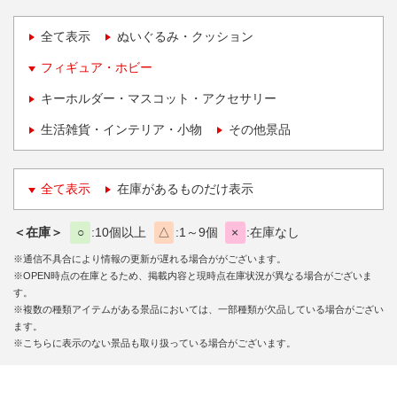
全て表示
ぬいぐるみ・クッション
フィギュア・ホビー
キーホルダー・マスコット・アクセサリー
生活雑貨・インテリア・小物
その他景品
全て表示
在庫があるものだけ表示
＜在庫＞
○
10個以上
△
1～9個
×
在庫なし
※通信不具合により情報の更新が遅れる場合ががございます。
※OPEN時点の在庫とるため、掲載内容と現時点在庫状況が異なる場合がございま
す。
※複数の種類アイテムがある景品においては、一部種類が欠品している場合がござい
ます。
※こちらに表示のない景品も取り扱っている場合がございます。