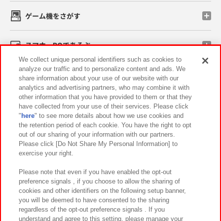
ゲーム機をさがす
スマホ・PCであそぶ
We collect unique personal identifiers such as cookies to
analyze our traffic and to personalize content and ads. We
イベント・キャンペーン
share information about your use of our website with our
analytics and advertising partners, who may combine it with
other information that you have provided to them or that they
have collected from your use of their services. Please click
"
here
" to see more details about how we use cookies and
関連会社
サステナビリティ
サイトポリシー
the retention period of each cookie. You have the right to opt
out of our sharing of your information with our partners.
プライバシーポリシー
ウェブアクセシビリティ方針と検証結果
Please click [Do Not Share My Personal Information] to
exercise your right.
お取引先さまとともに
食品のご提供について
カスタマーハラスメント対応方針
よくあるご質問・お問い合わせ
Please note that even if you have enabled the opt-out
preference signals , if you choose to allow the sharing of
cookies and other identifiers on the following setup banner,
you will be deemed to have consented to the sharing
regardless of the opt-out preference signals . If you
understand and agree to this setting, please manage your