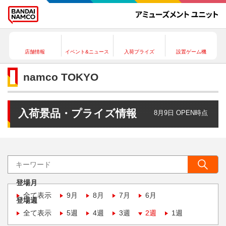
店舗情報
イベント&ニュース
入荷プライズ
設置ゲーム機
namco TOKYO
入荷景品・プライズ情報
8月9日 OPEN時点
登場月
全て表示
9月
8月
7月
6月
登場週
全て表示
5週
4週
3週
2週
1週