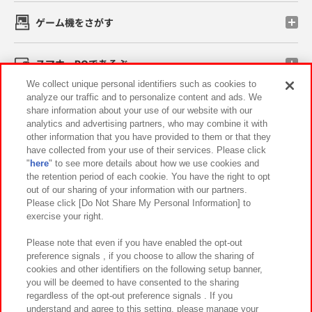
ゲーム機をさがす
スマホ・PCであそぶ
We collect unique personal identifiers such as cookies to
analyze our traffic and to personalize content and ads. We
イベント・キャンペーン
share information about your use of our website with our
analytics and advertising partners, who may combine it with
other information that you have provided to them or that they
have collected from your use of their services. Please click
"
here
" to see more details about how we use cookies and
関連会社
サステナビリティ
サイトポリシー
the retention period of each cookie. You have the right to opt
out of our sharing of your information with our partners.
プライバシーポリシー
ウェブアクセシビリティ方針と検証結果
Please click [Do Not Share My Personal Information] to
exercise your right.
お取引先さまとともに
食品のご提供について
カスタマーハラスメント対応方針
よくあるご質問・お問い合わせ
Please note that even if you have enabled the opt-out
preference signals , if you choose to allow the sharing of
cookies and other identifiers on the following setup banner,
you will be deemed to have consented to the sharing
regardless of the opt-out preference signals . If you
understand and agree to this setting, please manage your