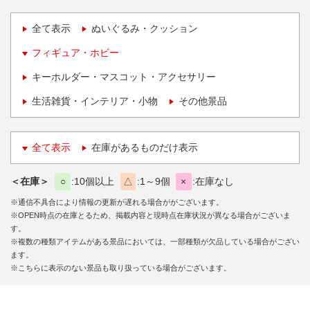
全て表示
ぬいぐるみ・クッション
フィギュア・ホビー
キーホルダー・マスコット・アクセサリー
生活雑貨・インテリア・小物
その他景品
全て表示
在庫があるものだけ表示
＜在庫＞
○
10個以上
△
1～9個
×
在庫なし
※通信不具合により情報の更新が遅れる場合ががございます。
※OPEN時点の在庫とるため、掲載内容と現時点在庫状況が異なる場合がございま
す。
※複数の種類アイテムがある景品においては、一部種類が欠品している場合がござい
ます。
※こちらに表示のない景品も取り扱っている場合がございます。