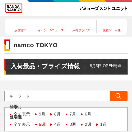
店舗情報
イベント&ニュース
入荷プライズ
設置ゲーム機
namco TOKYO
入荷景品・プライズ情報
8月6日 OPEN時点
登場月
全て表示
9月
8月
7月
6月
登場週
全て表示
5週
4週
3週
2週
1週