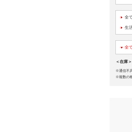
全
生
全
＜在庫＞
※通信不
※複数の