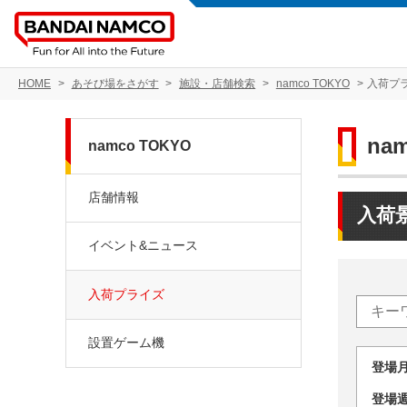
HOME
あそび場をさがす
施設・店舗検索
namco TOKYO
入荷プ
na
namco TOKYO
店舗情報
入荷
イベント&ニュース
入荷プライズ
設置ゲーム機
登場
登場