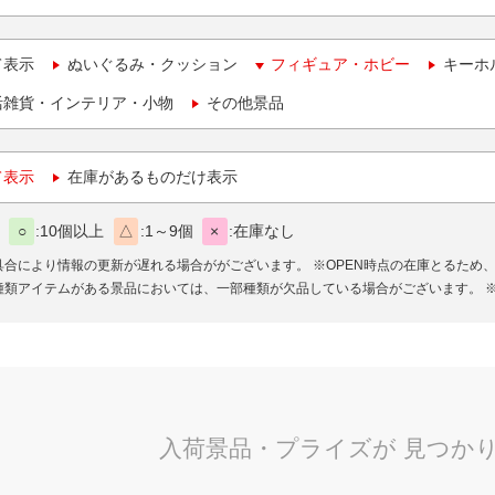
て表示
ぬいぐるみ・クッション
フィギュア・ホビー
キーホ
活雑貨・インテリア・小物
その他景品
て表示
在庫があるものだけ表示
○
10個以上
△
1～9個
×
在庫なし
具合により情報の更新が遅れる場合ががございます。
※OPEN時点の在庫とるため
種類アイテムがある景品においては、一部種類が欠品している場合がございます。