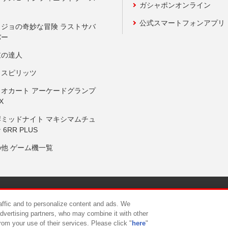
ガシャポンオンライン
公式スマートフォンアプリ
ョジョの奇妙な冒険 ラストサバ
バー
鼓の達人
りスピリッツ
リオカート アーケードグランプ
X
岸ミッドナイト マキシマムチュ
 6RR PLUS
の他 ゲーム機一覧
サイトポリシー
プライバシーポリシー
ウェブアクセシビリティ方
raffic and to personalize content and ads. We
advertising partners, who may combine it with other
rom your use of their services. Please click "
here
"
供について
カスタマーハラスメント対応方針
よくあるご質問・