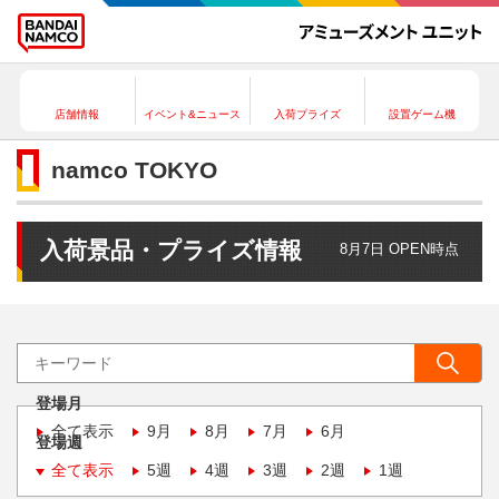
店舗情報
イベント&ニュース
入荷プライズ
設置ゲーム機
namco TOKYO
入荷景品・プライズ情報
8月7日 OPEN時点
登場月
全て表示
9月
8月
7月
6月
登場週
全て表示
5週
4週
3週
2週
1週