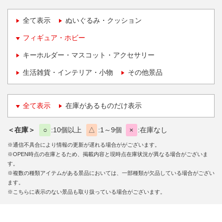
全て表示
ぬいぐるみ・クッション
フィギュア・ホビー
キーホルダー・マスコット・アクセサリー
生活雑貨・インテリア・小物
その他景品
全て表示
在庫があるものだけ表示
＜在庫＞
○
10個以上
△
1～9個
×
在庫なし
※通信不具合により情報の更新が遅れる場合ががございます。
※OPEN時点の在庫とるため、掲載内容と現時点在庫状況が異なる場合がございま
す。
※複数の種類アイテムがある景品においては、一部種類が欠品している場合がござい
ます。
※こちらに表示のない景品も取り扱っている場合がございます。