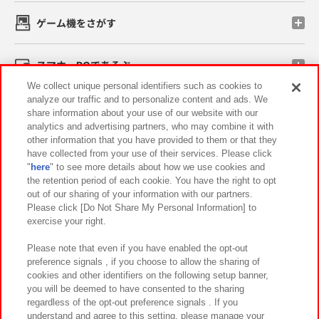
ゲーム機をさがす
スマホ・PCであそぶ
We collect unique personal identifiers such as cookies to
analyze our traffic and to personalize content and ads. We
イベント・キャンペーン
share information about your use of our website with our
analytics and advertising partners, who may combine it with
other information that you have provided to them or that they
have collected from your use of their services. Please click
"
here
" to see more details about how we use cookies and
関連会社
サステナビリティ
サイトポリシー
the retention period of each cookie. You have the right to opt
out of our sharing of your information with our partners.
プライバシーポリシー
ウェブアクセシビリティ方針と検証結果
Please click [Do Not Share My Personal Information] to
exercise your right.
お取引先さまとともに
食品のご提供について
カスタマーハラスメント対応方針
よくあるご質問・お問い合わせ
Please note that even if you have enabled the opt-out
preference signals , if you choose to allow the sharing of
cookies and other identifiers on the following setup banner,
you will be deemed to have consented to the sharing
regardless of the opt-out preference signals . If you
understand and agree to this setting, please manage your