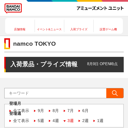
店舗情報
イベント&ニュース
入荷プライズ
設置ゲーム機
namco TOKYO
入荷景品・プライズ情報
8月9日 OPEN時点
登場月
全て表示
9月
8月
7月
6月
登場週
全て表示
5週
4週
3週
2週
1週