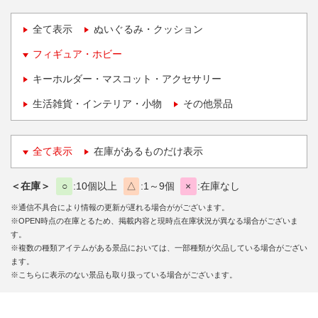
全て表示
ぬいぐるみ・クッション
フィギュア・ホビー
キーホルダー・マスコット・アクセサリー
生活雑貨・インテリア・小物
その他景品
全て表示
在庫があるものだけ表示
＜在庫＞
○
10個以上
△
1～9個
×
在庫なし
※通信不具合により情報の更新が遅れる場合ががございます。
※OPEN時点の在庫とるため、掲載内容と現時点在庫状況が異なる場合がございま
す。
※複数の種類アイテムがある景品においては、一部種類が欠品している場合がござい
ます。
※こちらに表示のない景品も取り扱っている場合がございます。