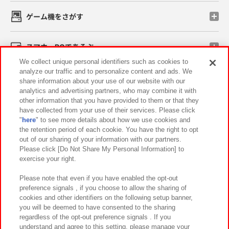
ゲーム機をさがす
スマホ・PCであそぶ
We collect unique personal identifiers such as cookies to
analyze our traffic and to personalize content and ads. We
イベント・キャンペーン
share information about your use of our website with our
analytics and advertising partners, who may combine it with
other information that you have provided to them or that they
have collected from your use of their services. Please click
"
here
" to see more details about how we use cookies and
関連会社
サステナビリティ
サイトポリシー
the retention period of each cookie. You have the right to opt
out of our sharing of your information with our partners.
プライバシーポリシー
ウェブアクセシビリティ方針と検証結果
Please click [Do Not Share My Personal Information] to
exercise your right.
お取引先さまとともに
食品のご提供について
カスタマーハラスメント対応方針
よくあるご質問・お問い合わせ
Please note that even if you have enabled the opt-out
preference signals , if you choose to allow the sharing of
cookies and other identifiers on the following setup banner,
you will be deemed to have consented to the sharing
regardless of the opt-out preference signals . If you
understand and agree to this setting, please manage your