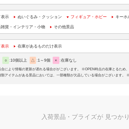
て表示
ぬいぐるみ・クッション
フィギュア・ホビー
キーホ
活雑貨・インテリア・小物
その他景品
て表示
在庫があるものだけ表示
○
10個以上
△
1～9個
×
在庫なし
具合により情報の更新が遅れる場合ががございます。
※OPEN時点の在庫とるため
種類アイテムがある景品においては、一部種類が欠品している場合がございます。