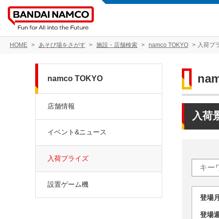
HOME
あそび場をさがす
施設・店舗検索
namco TOKYO
入荷プ
na
namco TOKYO
店舗情報
入荷
イベント&ニュース
入荷プライズ
設置ゲーム機
登場
登場