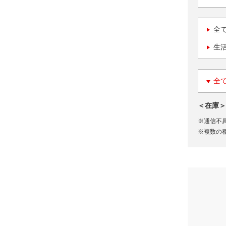
全
生
全
＜在庫＞
※通信不
※複数の