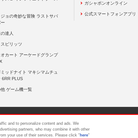
ガシャポンオンライン
公式スマートフォンアプリ
ョジョの奇妙な冒険 ラストサバ
バー
鼓の達人
りスピリッツ
リオカート アーケードグランプ
X
岸ミッドナイト マキシマムチュ
 6RR PLUS
の他 ゲーム機一覧
サイトポリシー
プライバシーポリシー
ウェブアクセシビリティ方
raffic and to personalize content and ads. We
advertising partners, who may combine it with other
rom your use of their services. Please click "
here
"
供について
カスタマーハラスメント対応方針
よくあるご質問・