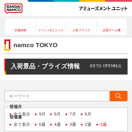
店舗情報
イベント&ニュース
入荷プライズ
設置ゲーム機
namco TOKYO
入荷景品・プライズ情報
8月7日 OPEN時点
登場月
全て表示
9月
8月
7月
6月
登場週
全て表示
5週
4週
3週
2週
1週