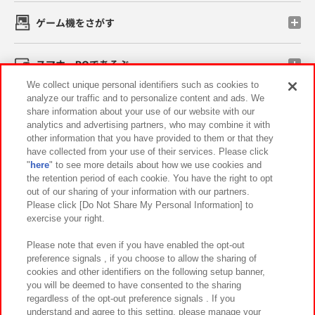
ゲーム機をさがす
スマホ・PCであそぶ
We collect unique personal identifiers such as cookies to
analyze our traffic and to personalize content and ads. We
イベント・キャンペーン
share information about your use of our website with our
analytics and advertising partners, who may combine it with
other information that you have provided to them or that they
have collected from your use of their services. Please click
"
here
" to see more details about how we use cookies and
関連会社
サステナビリティ
サイトポリシー
the retention period of each cookie. You have the right to opt
out of our sharing of your information with our partners.
プライバシーポリシー
ウェブアクセシビリティ方針と検証結果
Please click [Do Not Share My Personal Information] to
exercise your right.
お取引先さまとともに
食品のご提供について
カスタマーハラスメント対応方針
よくあるご質問・お問い合わせ
Please note that even if you have enabled the opt-out
preference signals , if you choose to allow the sharing of
cookies and other identifiers on the following setup banner,
you will be deemed to have consented to the sharing
regardless of the opt-out preference signals . If you
understand and agree to this setting, please manage your