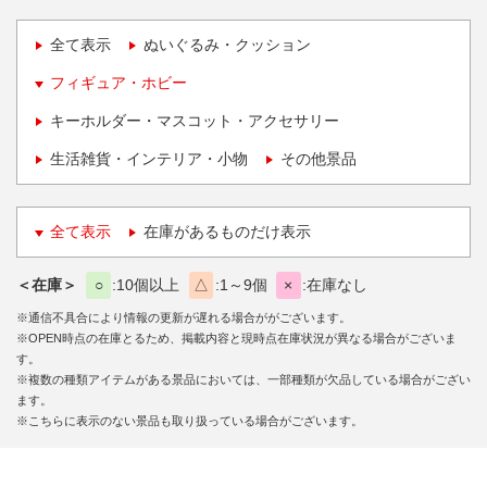
全て表示
ぬいぐるみ・クッション
フィギュア・ホビー
キーホルダー・マスコット・アクセサリー
生活雑貨・インテリア・小物
その他景品
全て表示
在庫があるものだけ表示
＜在庫＞
○
10個以上
△
1～9個
×
在庫なし
※通信不具合により情報の更新が遅れる場合ががございます。
※OPEN時点の在庫とるため、掲載内容と現時点在庫状況が異なる場合がございま
す。
※複数の種類アイテムがある景品においては、一部種類が欠品している場合がござい
ます。
※こちらに表示のない景品も取り扱っている場合がございます。