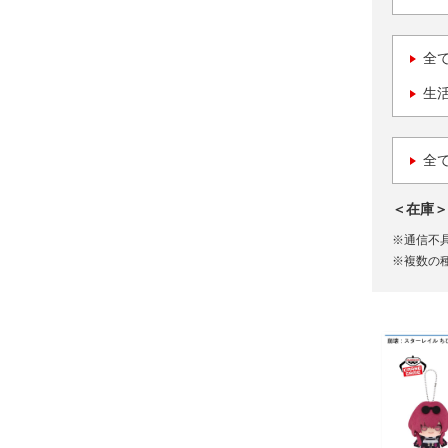
全
生
全
＜在庫＞
※通信不
※複数の