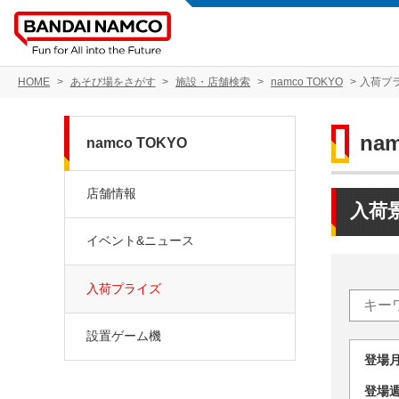
HOME
あそび場をさがす
施設・店舗検索
namco TOKYO
入荷プ
na
namco TOKYO
店舗情報
入荷
イベント&ニュース
入荷プライズ
設置ゲーム機
登場
登場