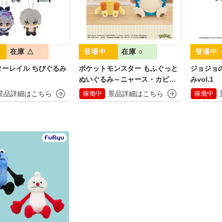
在庫 △
在庫 ○
ターレイル ちびぐるみ
ポケットモンスター もふぐっと
ジョジョ
ぬいぐるみ～ニャース・カビゴ
みvol.1
ン～
稼働中
稼働中