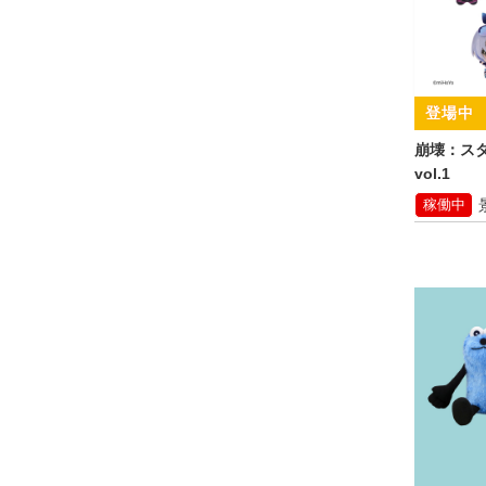
崩壊：ス
vol.1
稼働中