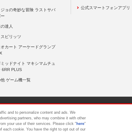
公式スマートフォンアプリ
ョジョの奇妙な冒険 ラストサバ
バー
鼓の達人
りスピリッツ
リオカート アーケードグランプ
X
岸ミッドナイト マキシマムチュ
 6RR PLUS
の他 ゲーム機一覧
サイトポリシー
プライバシーポリシー
ウェブアクセシビリティ方
raffic and to personalize content and ads. We
advertising partners, who may combine it with other
rom your use of their services. Please click "
here
"
供について
カスタマーハラスメント対応方針
よくあるご質問・
f each cookie. You have the right to opt out of our