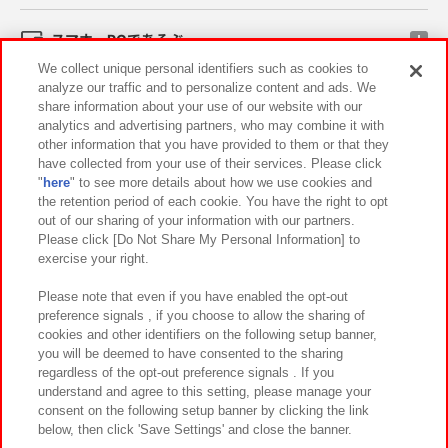
スマホ・PCであそぶ
We collect unique personal identifiers such as cookies to
analyze our traffic and to personalize content and ads. We
イベント・キャンペーン
share information about your use of our website with our
analytics and advertising partners, who may combine it with
other information that you have provided to them or that they
have collected from your use of their services. Please click
"
here
" to see more details about how we use cookies and
関連会社
サステナビリティ
サイトポリシー
the retention period of each cookie. You have the right to opt
out of our sharing of your information with our partners.
プライバシーポリシー
ウェブアクセシビリティ方針と検証結果
Please click [Do Not Share My Personal Information] to
exercise your right.
お取引先さまとともに
食品のご提供について
カスタマーハラスメント対応方針
よくあるご質問・お問い合わせ
Please note that even if you have enabled the opt-out
preference signals , if you choose to allow the sharing of
cookies and other identifiers on the following setup banner,
you will be deemed to have consented to the sharing
regardless of the opt-out preference signals . If you
understand and agree to this setting, please manage your
consent on the following setup banner by clicking the link
below, then click 'Save Settings' and close the banner.
©Bandai Namco Amusement Inc.