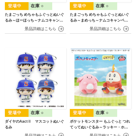
在庫 ○
在庫 ○
たまごっち めちゃもふぐっとぬいぐ
たまごっち めちゃもふぐっとぬいぐ
るみ～ほーほっち～ナムコキャンペ
るみ～まめっち～ナムコキャンペー
ーン
ン
在庫 ○
在庫 ○
ダイヤのAactⅡ マスコットぬいぐ
ポケットモンスター もふぐっと つれ
るみ
てってぬいぐるみ～ラッキー・ホゲ
ータ～