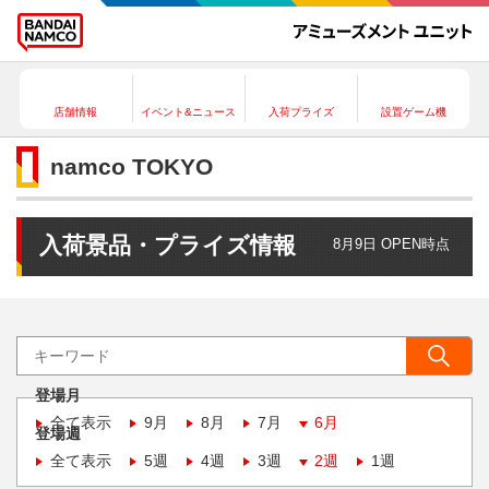
店舗情報
イベント&ニュース
入荷プライズ
設置ゲーム機
namco TOKYO
入荷景品・プライズ情報
8月9日 OPEN時点
登場月
全て表示
9月
8月
7月
6月
登場週
全て表示
5週
4週
3週
2週
1週