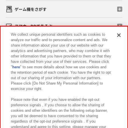
ゲーム機をさがす
スマホ・PCであそぶ
We collect unique personal identifiers such as cookies to
analyze our traffic and to personalize content and ads. We
イベント・キャンペーン
share information about your use of our website with our
analytics and advertising partners, who may combine it with
other information that you have provided to them or that they
have collected from your use of their services. Please click
"
here
" to see more details about how we use cookies and
関連会社
サステナビリティ
サイトポリシー
the retention period of each cookie. You have the right to opt
out of our sharing of your information with our partners.
プライバシーポリシー
ウェブアクセシビリティ方針と検証結果
Please click [Do Not Share My Personal Information] to
exercise your right.
お取引先さまとともに
食品のご提供について
カスタマーハラスメント対応方針
よくあるご質問・お問い合わせ
Please note that even if you have enabled the opt-out
preference signals , if you choose to allow the sharing of
cookies and other identifiers on the following setup banner,
you will be deemed to have consented to the sharing
regardless of the opt-out preference signals . If you
understand and agree to this setting, please manage your