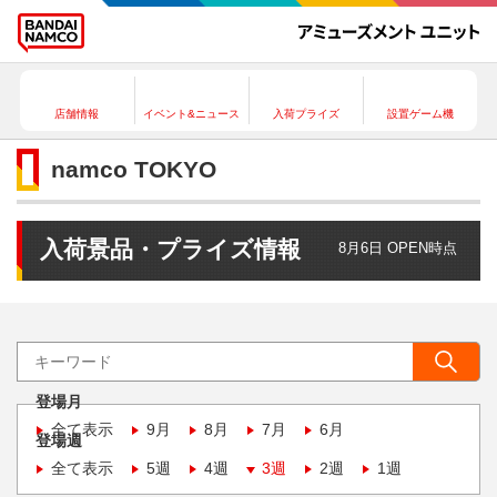
店舗情報
イベント&ニュース
入荷プライズ
設置ゲーム機
namco TOKYO
入荷景品・プライズ情報
8月6日 OPEN時点
登場月
全て表示
9月
8月
7月
6月
登場週
全て表示
5週
4週
3週
2週
1週