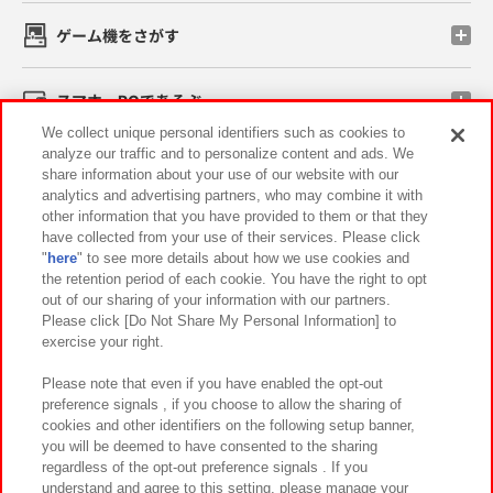
ゲーム機をさがす
スマホ・PCであそぶ
We collect unique personal identifiers such as cookies to
analyze our traffic and to personalize content and ads. We
イベント・キャンペーン
share information about your use of our website with our
analytics and advertising partners, who may combine it with
other information that you have provided to them or that they
have collected from your use of their services. Please click
"
here
" to see more details about how we use cookies and
関連会社
サステナビリティ
サイトポリシー
the retention period of each cookie. You have the right to opt
out of our sharing of your information with our partners.
プライバシーポリシー
ウェブアクセシビリティ方針と検証結果
Please click [Do Not Share My Personal Information] to
exercise your right.
お取引先さまとともに
食品のご提供について
カスタマーハラスメント対応方針
よくあるご質問・お問い合わせ
Please note that even if you have enabled the opt-out
preference signals , if you choose to allow the sharing of
cookies and other identifiers on the following setup banner,
you will be deemed to have consented to the sharing
regardless of the opt-out preference signals . If you
understand and agree to this setting, please manage your