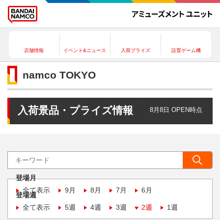
店舗情報
イベント&ニュース
入荷プライズ
設置ゲーム機
namco TOKYO
入荷景品・プライズ情報
8月8日 OPEN時点
登場月
全て表示
9月
8月
7月
6月
登場週
全て表示
5週
4週
3週
2週
1週