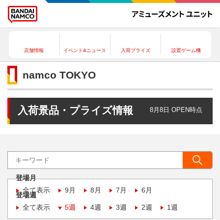
店舗情報
イベント&ニュース
入荷プライズ
設置ゲーム機
namco TOKYO
入荷景品・プライズ情報
8月8日 OPEN時点
登場月
全て表示
9月
8月
7月
6月
登場週
全て表示
5週
4週
3週
2週
1週