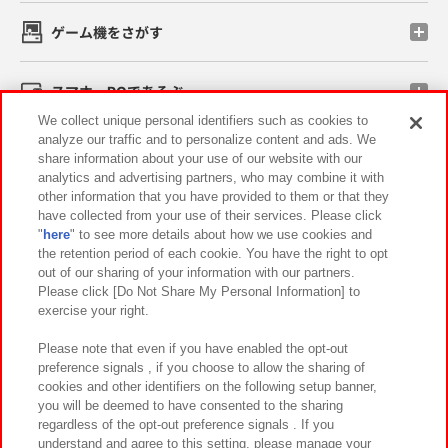
ゲーム機をさがす
スマホ・PCであそぶ
We collect unique personal identifiers such as cookies to
analyze our traffic and to personalize content and ads. We
イベント・キャンペーン
share information about your use of our website with our
analytics and advertising partners, who may combine it with
other information that you have provided to them or that they
have collected from your use of their services. Please click
"
here
" to see more details about how we use cookies and
関連会社
サステナビリティ
サイトポリシー
the retention period of each cookie. You have the right to opt
out of our sharing of your information with our partners.
プライバシーポリシー
ウェブアクセシビリティ方針と検証結果
Please click [Do Not Share My Personal Information] to
exercise your right.
お取引先さまとともに
食品のご提供について
カスタマーハラスメント対応方針
よくあるご質問・お問い合わせ
Please note that even if you have enabled the opt-out
preference signals , if you choose to allow the sharing of
cookies and other identifiers on the following setup banner,
you will be deemed to have consented to the sharing
regardless of the opt-out preference signals . If you
understand and agree to this setting, please manage your