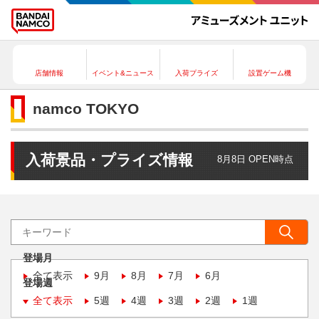
店舗情報
イベント&ニュース
入荷プライズ
設置ゲーム機
namco TOKYO
入荷景品・プライズ情報
8月8日 OPEN時点
登場月
全て表示
9月
8月
7月
6月
登場週
全て表示
5週
4週
3週
2週
1週