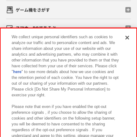
ゲーム機をさがす
スマホ・PCであそぶ
We collect unique personal identifiers such as cookies to
analyze our traffic and to personalize content and ads. We
イベント・キャンペーン
share information about your use of our website with our
analytics and advertising partners, who may combine it with
other information that you have provided to them or that they
have collected from your use of their services. Please click
"
here
" to see more details about how we use cookies and
関連会社
サステナビリティ
サイトポリシー
the retention period of each cookie. You have the right to opt
out of our sharing of your information with our partners.
プライバシーポリシー
ウェブアクセシビリティ方針と検証結果
Please click [Do Not Share My Personal Information] to
exercise your right.
お取引先さまとともに
食品のご提供について
カスタマーハラスメント対応方針
よくあるご質問・お問い合わせ
Please note that even if you have enabled the opt-out
preference signals , if you choose to allow the sharing of
cookies and other identifiers on the following setup banner,
you will be deemed to have consented to the sharing
regardless of the opt-out preference signals . If you
understand and agree to this setting, please manage your