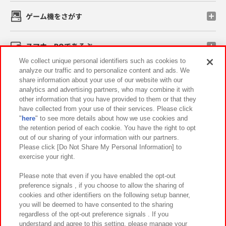
ゲーム機をさがす
スマホ・PCであそぶ
We collect unique personal identifiers such as cookies to
analyze our traffic and to personalize content and ads. We
イベント・キャンペーン
share information about your use of our website with our
analytics and advertising partners, who may combine it with
other information that you have provided to them or that they
have collected from your use of their services. Please click
"
here
" to see more details about how we use cookies and
関連会社
サステナビリティ
サイトポリシー
the retention period of each cookie. You have the right to opt
out of our sharing of your information with our partners.
プライバシーポリシー
ウェブアクセシビリティ方針と検証結果
Please click [Do Not Share My Personal Information] to
exercise your right.
お取引先さまとともに
食品のご提供について
カスタマーハラスメント対応方針
よくあるご質問・お問い合わせ
Please note that even if you have enabled the opt-out
preference signals , if you choose to allow the sharing of
cookies and other identifiers on the following setup banner,
you will be deemed to have consented to the sharing
regardless of the opt-out preference signals . If you
understand and agree to this setting, please manage your