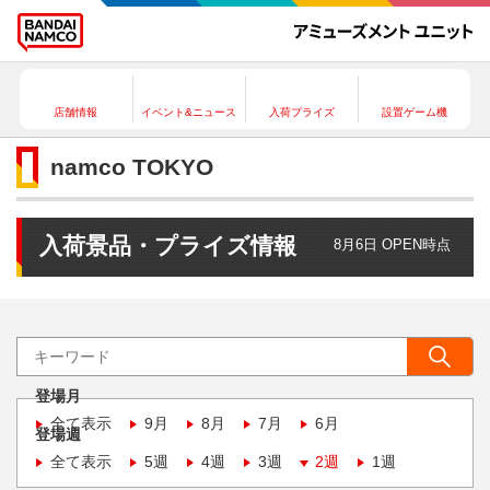
店舗情報
イベント&ニュース
入荷プライズ
設置ゲーム機
namco TOKYO
入荷景品・プライズ情報
8月6日 OPEN時点
登場月
全て表示
9月
8月
7月
6月
登場週
全て表示
5週
4週
3週
2週
1週