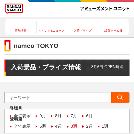
店舗情報
イベント&ニュース
入荷プライズ
設置ゲーム機
namco TOKYO
入荷景品・プライズ情報
8月6日 OPEN時点
登場月
全て表示
9月
8月
7月
6月
登場週
全て表示
5週
4週
3週
2週
1週