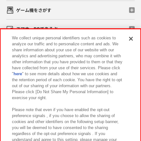
ゲーム機をさがす
スマホ・PCであそぶ
We collect unique personal identifiers such as cookies to
analyze our traffic and to personalize content and ads. We
イベント・キャンペーン
share information about your use of our website with our
analytics and advertising partners, who may combine it with
other information that you have provided to them or that they
have collected from your use of their services. Please click
"
here
" to see more details about how we use cookies and
関連会社
サステナビリティ
サイトポリシー
the retention period of each cookie. You have the right to opt
out of our sharing of your information with our partners.
プライバシーポリシー
ウェブアクセシビリティ方針と検証結果
Please click [Do Not Share My Personal Information] to
exercise your right.
お取引先さまとともに
食品のご提供について
カスタマーハラスメント対応方針
よくあるご質問・お問い合わせ
Please note that even if you have enabled the opt-out
preference signals , if you choose to allow the sharing of
cookies and other identifiers on the following setup banner,
you will be deemed to have consented to the sharing
regardless of the opt-out preference signals . If you
understand and agree to this setting, please manage your