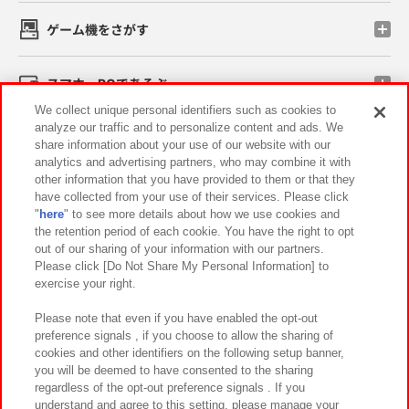
ゲーム機をさがす
スマホ・PCであそぶ
We collect unique personal identifiers such as cookies to
analyze our traffic and to personalize content and ads. We
イベント・キャンペーン
share information about your use of our website with our
analytics and advertising partners, who may combine it with
other information that you have provided to them or that they
have collected from your use of their services. Please click
"
here
" to see more details about how we use cookies and
関連会社
サステナビリティ
サイトポリシー
the retention period of each cookie. You have the right to opt
out of our sharing of your information with our partners.
プライバシーポリシー
ウェブアクセシビリティ方針と検証結果
Please click [Do Not Share My Personal Information] to
exercise your right.
お取引先さまとともに
食品のご提供について
カスタマーハラスメント対応方針
よくあるご質問・お問い合わせ
Please note that even if you have enabled the opt-out
preference signals , if you choose to allow the sharing of
cookies and other identifiers on the following setup banner,
you will be deemed to have consented to the sharing
regardless of the opt-out preference signals . If you
understand and agree to this setting, please manage your