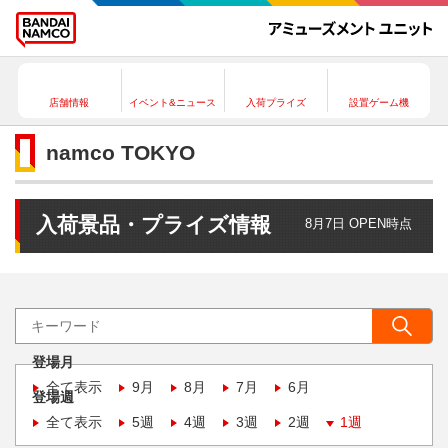
店舗情報
イベント&ニュース
入荷プライズ
設置ゲーム機
namco TOKYO
入荷景品・プライズ情報
8月7日 OPEN時点
登場月
全て表示
9月
8月
7月
6月
登場週
全て表示
5週
4週
3週
2週
1週