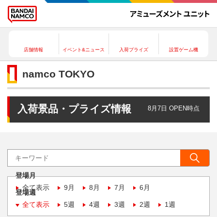
店舗情報
イベント&ニュース
入荷プライズ
設置ゲーム機
namco TOKYO
入荷景品・プライズ情報
8月7日 OPEN時点
登場月
全て表示
9月
8月
7月
6月
登場週
全て表示
5週
4週
3週
2週
1週