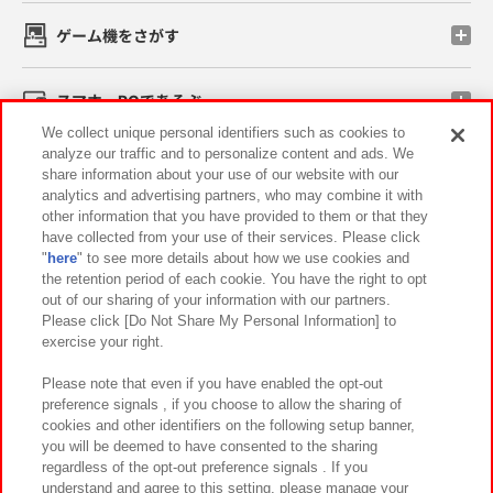
ゲーム機をさがす
スマホ・PCであそぶ
We collect unique personal identifiers such as cookies to
analyze our traffic and to personalize content and ads. We
イベント・キャンペーン
share information about your use of our website with our
analytics and advertising partners, who may combine it with
other information that you have provided to them or that they
have collected from your use of their services. Please click
"
here
" to see more details about how we use cookies and
関連会社
サステナビリティ
サイトポリシー
the retention period of each cookie. You have the right to opt
out of our sharing of your information with our partners.
プライバシーポリシー
ウェブアクセシビリティ方針と検証結果
Please click [Do Not Share My Personal Information] to
exercise your right.
お取引先さまとともに
食品のご提供について
カスタマーハラスメント対応方針
よくあるご質問・お問い合わせ
Please note that even if you have enabled the opt-out
preference signals , if you choose to allow the sharing of
cookies and other identifiers on the following setup banner,
you will be deemed to have consented to the sharing
regardless of the opt-out preference signals . If you
understand and agree to this setting, please manage your