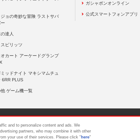
ガシャポンオンライン
公式スマートフォンアプリ
ョジョの奇妙な冒険 ラストサバ
バー
鼓の達人
りスピリッツ
リオカート アーケードグランプ
X
岸ミッドナイト マキシマムチュ
 6RR PLUS
の他 ゲーム機一覧
サイトポリシー
プライバシーポリシー
ウェブアクセシビリティ方
raffic and to personalize content and ads. We
advertising partners, who may combine it with other
rom your use of their services. Please click "
here
"
供について
カスタマーハラスメント対応方針
よくあるご質問・