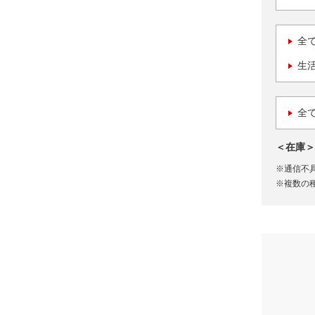
全
生
全
＜在庫＞
※通信不
※複数の