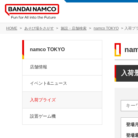
HOME
あそび場をさがす
施設・店舗検索
namco TOKYO
入荷プ
na
namco TOKYO
店舗情報
入荷
イベント&ニュース
入荷プライズ
設置ゲーム機
登場
登場