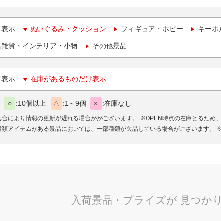
て表示
ぬいぐるみ・クッション
フィギュア・ホビー
キーホ
活雑貨・インテリア・小物
その他景品
て表示
在庫があるものだけ表示
○
10個以上
△
1～9個
×
在庫なし
具合により情報の更新が遅れる場合ががございます。
※OPEN時点の在庫とるため
種類アイテムがある景品においては、一部種類が欠品している場合がございます。