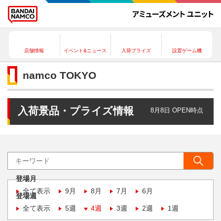
店舗情報
イベント&ニュース
入荷プライズ
設置ゲーム機
namco TOKYO
入荷景品・プライズ情報
8月8日 OPEN時点
登場月
全て表示
9月
8月
7月
6月
登場週
全て表示
5週
4週
3週
2週
1週