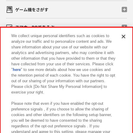
ゲーム機をさがす
スマホ・PCであそぶ
We collect unique personal identifiers such as cookies to
analyze our traffic and to personalize content and ads. We
イベント・キャンペーン
share information about your use of our website with our
analytics and advertising partners, who may combine it with
other information that you have provided to them or that they
have collected from your use of their services. Please click
"
here
" to see more details about how we use cookies and
関連会社
サステナビリティ
サイトポリシー
the retention period of each cookie. You have the right to opt
out of our sharing of your information with our partners.
プライバシーポリシー
ウェブアクセシビリティ方針と検証結果
Please click [Do Not Share My Personal Information] to
exercise your right.
お取引先さまとともに
食品のご提供について
カスタマーハラスメント対応方針
よくあるご質問・お問い合わせ
Please note that even if you have enabled the opt-out
preference signals , if you choose to allow the sharing of
cookies and other identifiers on the following setup banner,
you will be deemed to have consented to the sharing
regardless of the opt-out preference signals . If you
understand and agree to this setting, please manage your