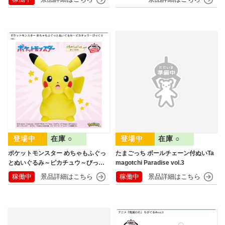
在庫 ○
在庫 ○
ポケットモンスター めちゃもふぐっ
たまごっち ボールチェーン付ぬいTa
とぬいぐるみ～ピカチュウ～びっく
magotchi Paradise vol.3
りver.
稼働中
稼働中