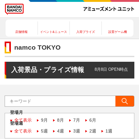
店舗情報
イベント&ニュース
入荷プライズ
設置ゲーム機
namco TOKYO
入荷景品・プライズ情報
8月8日 OPEN時点
登場月
全て表示
9月
8月
7月
6月
登場週
全て表示
5週
4週
3週
2週
1週