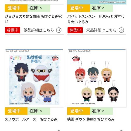
在庫 ○
在庫 ○
ジョジョの奇妙な冒険 ちびぐるみvo
パペットスンスン HUGっとおすわ
l.2
りぬいぐるみ
稼働中
稼働中
在庫 ○
在庫 ○
スノウボールアース ちびぐるみ
映画 ギヴン 柊mix ちびぐるみ