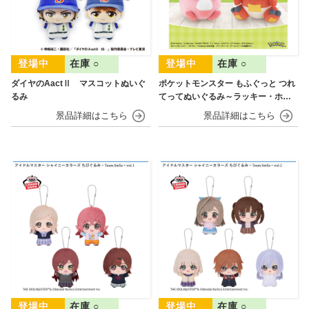
在庫 ○
在庫 ○
ダイヤのAactⅡ マスコットぬいぐ
ポケットモンスター もふぐっと つれ
るみ
てってぬいぐるみ～ラッキー・ホゲ
ータ～
在庫 ○
在庫 ○