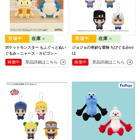
在庫 ○
在庫 ○
ポケットモンスター もふぐっとぬい
ジョジョの奇妙な冒険 ちびぐるみvo
ぐるみ～ニャース・カビゴン～
l.1
稼働中
稼働中