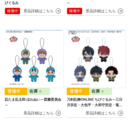
びぐるみ
～
稼働中
稼働中
在庫 ○
在庫 ○
忍たま乱太郎 ほわぬい～図書委員会
刀剣乱舞ONLINE ちびぐるみ～三日
～
月宗近・大包平・大和守安定・篭手
切江・豊前江～