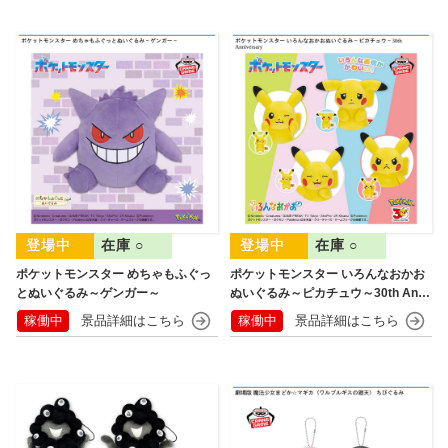
在庫 ○
在庫 ○
ポケットモンスター めちゃもふぐっ
ポケットモンスター いろんなおかお
とぬいぐるみ～ゲンガー～
ぬいぐるみ～ピカチュウ～30th Anni
versary
稼働中
稼働中