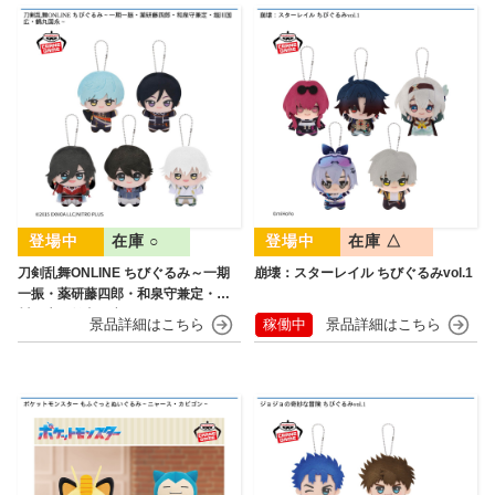
在庫 ○
在庫 △
刀剣乱舞ONLINE ちびぐるみ～一期
崩壊：スターレイル ちびぐるみvol.1
一振・薬研藤四郎・和泉守兼定・堀
川国広・鶴丸国永～
稼働中