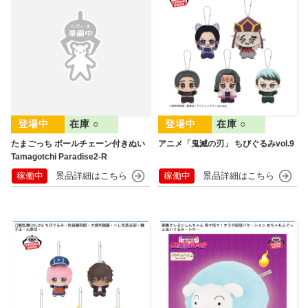
在庫 ○
在庫 ○
たまごっち ボールチェーン付きぬい
アニメ「鬼滅の刃」 ちびぐるみvol.9
Tamagotchi Paradise2-R
稼働中
稼働中