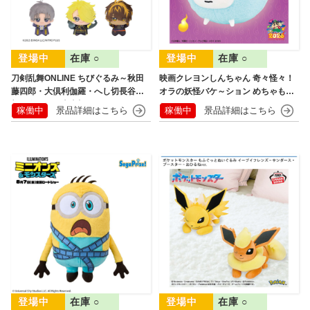
在庫 ○
在庫 ○
刀剣乱舞ONLINE ちびぐるみ～秋田
映画クレヨンしんちゃん 奇々怪々！
藤四郎・大倶利伽羅・へし切長谷
オラの妖怪バケ～ション めちゃもふ
部・獅子王・火車切～
ぐっとぬいぐるみ シロ
稼働中
稼働中
在庫 ○
在庫 ○