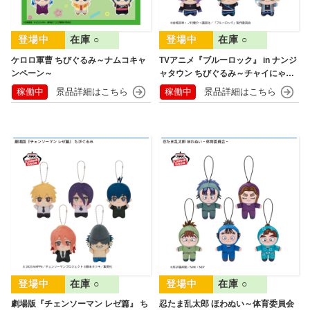
在庫 ○
在庫 ○
ケロロ軍曹 ちびぐるみ～ナムコキャ
TVアニメ『ブルーロック』 in ナンジ
ンペーン～
ャタウン ちびぐるみ～チャイにゃFe
s～
稼働中
稼働中
在庫 ○
在庫 ○
劇場版『チェンソーマン レゼ篇』 ち
忍たま乱太郎 ほわぬい～体育委員会