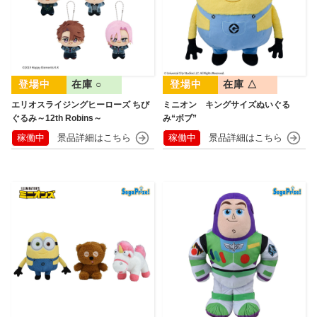
在庫 ○
在庫 △
エリオスライジングヒーローズ ちび
ミニオン キングサイズぬいぐる
ぐるみ～12th Robins～
み“ボブ”
稼働中
稼働中