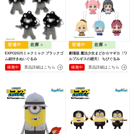
在庫 ○
在庫 ○
EXPO2025ミャクミャク ブラックゴ
劇場版 魔法少女まどか☆マギカ〈ワ
ム紐付きぬいぐるみ
ルプルギスの廻天〉 ちびぐるみ
稼働中
稼働中