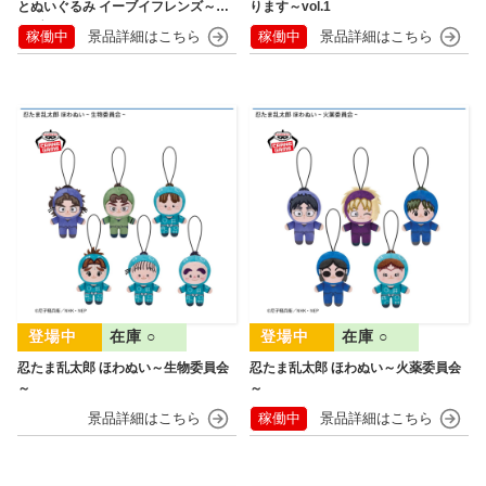
とぬいぐるみ イーブイフレンズ～イ
ります～vol.1
ーブイ～おひるねver.
稼働中
稼働中
在庫 ○
在庫 ○
忍たま乱太郎 ほわぬい～生物委員会
忍たま乱太郎 ほわぬい～火薬委員会
～
～
稼働中