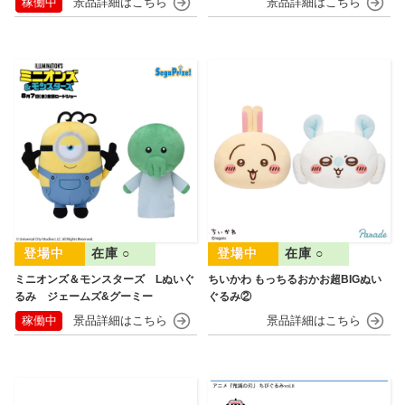
稼働中
在庫 ○
在庫 ○
ミニオンズ＆モンスターズ Lぬいぐ
ちいかわ もっちるおかお超BIGぬい
るみ ジェームズ&グーミー
ぐるみ②
稼働中