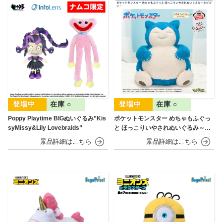
在庫 ○
在庫 ○
Poppy Playtime BIGぬいぐるみ”Kis
ポケットモンスター めちゃもふぐっ
syMissy&Lily Lovebraids”
と ほっこりいやされぬいぐるみ～カ
ビゴン～