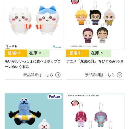
在庫 ○
在庫 ○
ちいかわ いっしょに食べよポップコ
アニメ「鬼滅の刃」 ちびぐるみvol.8
ーンぬいぐるみ