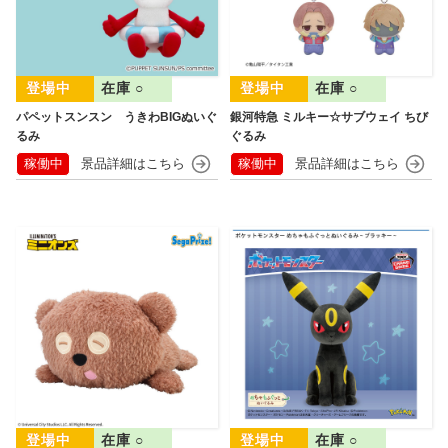
在庫 ○
在庫 ○
パペットスンスン うきわBIGぬいぐ
銀河特急 ミルキー☆サブウェイ ちび
るみ
ぐるみ
稼働中
稼働中
在庫 ○
在庫 ○