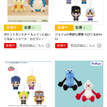
在庫 ○
在庫 ○
ポケットモンスター もふぐっとぬい
ジョジョの奇妙な冒険 ちびぐるみvo
ぐるみ～ニャース・カビゴン～
l.1
稼働中
稼働中