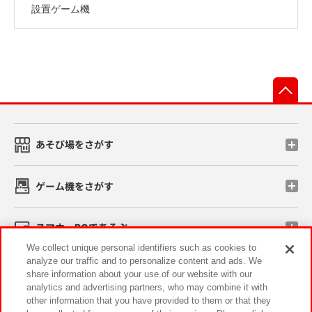
設置ゲーム機
先
あそび場をさがす
ゲーム機をさがす
スマホ・PCであそぶ
We collect unique personal identifiers such as cookies to
analyze our traffic and to personalize content and ads. We
イベント・キャンペーン
share information about your use of our website with our
analytics and advertising partners, who may combine it with
other information that you have provided to them or that they