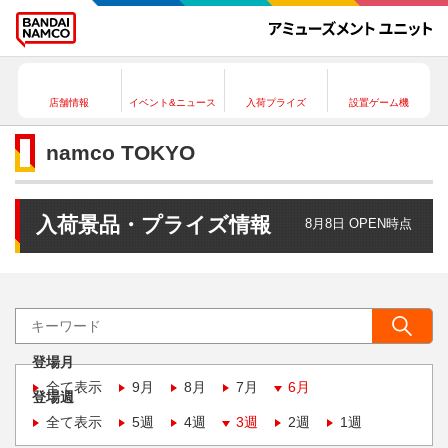
店舗情報
イベント&ニュース
入荷プライズ
設置ゲーム機
namco TOKYO
入荷景品・プライズ情報
8月8日 OPEN時点
登場月
全て表示
9月
8月
7月
6月
登場週
全て表示
5週
4週
3週
2週
1週