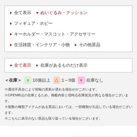
全て表示
ぬいぐるみ・クッション
フィギュア・ホビー
キーホルダー・マスコット・アクセサリー
生活雑貨・インテリア・小物
その他景品
全て表示
在庫があるものだけ表示
＜在庫＞
○
10個以上
△
1～9個
×
在庫なし
※通信不具合により情報の更新が遅れる場合ががございます。
※OPEN時点の在庫とるため、掲載内容と現時点在庫状況が異なる場合がございま
す。
※複数の種類アイテムがある景品においては、一部種類が欠品している場合がござい
ます。
※こちらに表示のない景品も取り扱っている場合がございます。