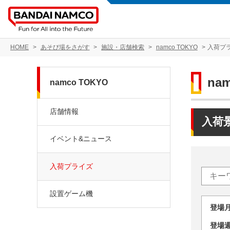
HOME
あそび場をさがす
施設・店舗検索
namco TOKYO
入荷プ
na
namco TOKYO
店舗情報
入荷
イベント&ニュース
入荷プライズ
設置ゲーム機
登場
登場