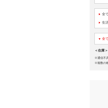
全
生
全
＜在庫＞
※通信不
※複数の