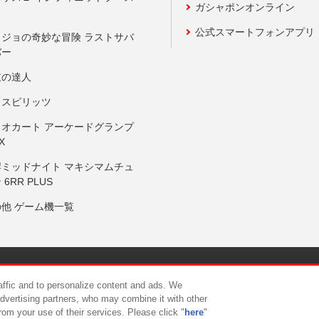
ガシャポンオンライン
公式スマートフォンアプリ
ョジョの奇妙な冒険 ラストサバ
バー
鼓の達人
りスピリッツ
リオカート アーケードグランプ
X
岸ミッドナイト マキシマムチュ
 6RR PLUS
の他 ゲーム機一覧
サイトポリシー
プライバシーポリシー
ウェブアクセシビリティ方
raffic and to personalize content and ads. We
advertising partners, who may combine it with other
rom your use of their services. Please click "
here
"
供について
カスタマーハラスメント対応方針
よくあるご質問・