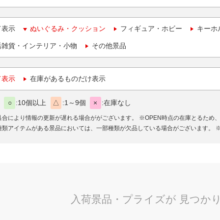
て表示
ぬいぐるみ・クッション
フィギュア・ホビー
キーホ
活雑貨・インテリア・小物
その他景品
て表示
在庫があるものだけ表示
○
10個以上
△
1～9個
×
在庫なし
具合により情報の更新が遅れる場合ががございます。
※OPEN時点の在庫とるため
種類アイテムがある景品においては、一部種類が欠品している場合がございます。