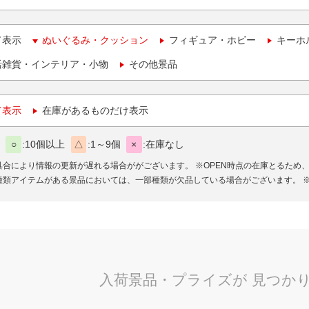
て表示
ぬいぐるみ・クッション
フィギュア・ホビー
キーホ
活雑貨・インテリア・小物
その他景品
て表示
在庫があるものだけ表示
○
10個以上
△
1～9個
×
在庫なし
具合により情報の更新が遅れる場合ががございます。
※OPEN時点の在庫とるため
種類アイテムがある景品においては、一部種類が欠品している場合がございます。