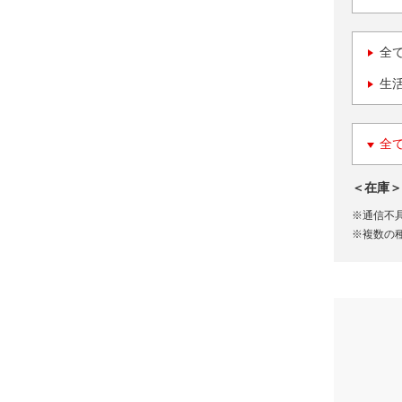
全
生
全
＜在庫＞
※通信不
※複数の