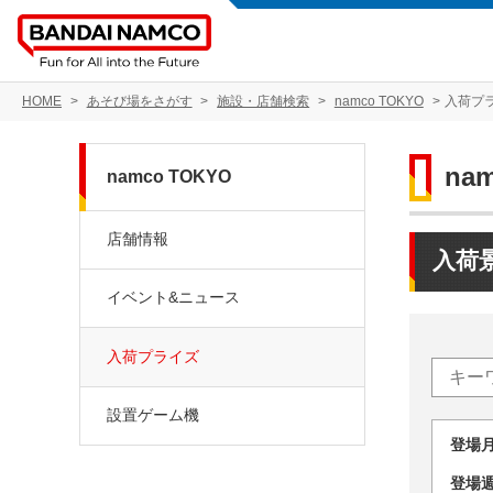
HOME
あそび場をさがす
施設・店舗検索
namco TOKYO
入荷プ
na
namco TOKYO
店舗情報
入荷
イベント&ニュース
入荷プライズ
設置ゲーム機
登場
登場