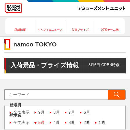
店舗情報
イベント&ニュース
入荷プライズ
設置ゲーム機
namco TOKYO
入荷景品・プライズ情報
8月6日 OPEN時点
登場月
全て表示
9月
8月
7月
6月
登場週
全て表示
5週
4週
3週
2週
1週