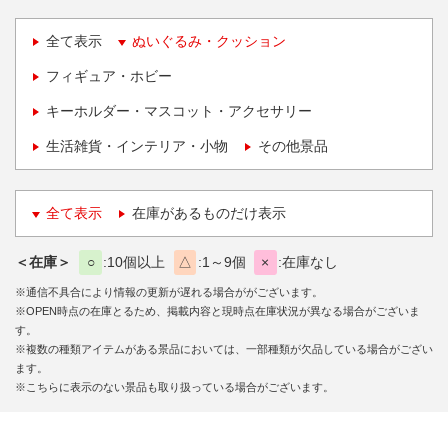
全て表示
ぬいぐるみ・クッション
フィギュア・ホビー
キーホルダー・マスコット・アクセサリー
生活雑貨・インテリア・小物
その他景品
全て表示
在庫があるものだけ表示
＜在庫＞
○
10個以上
△
1～9個
×
在庫なし
※通信不具合により情報の更新が遅れる場合ががございます。
※OPEN時点の在庫とるため、掲載内容と現時点在庫状況が異なる場合がございま
す。
※複数の種類アイテムがある景品においては、一部種類が欠品している場合がござい
ます。
※こちらに表示のない景品も取り扱っている場合がございます。