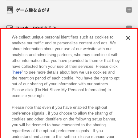
ゲーム機をさがす
スマホ・PCであそぶ
We collect unique personal identifiers such as cookies to
analyze our traffic and to personalize content and ads. We
イベント・キャンペーン
share information about your use of our website with our
analytics and advertising partners, who may combine it with
other information that you have provided to them or that they
have collected from your use of their services. Please click
"
here
" to see more details about how we use cookies and
関連会社
サステナビリティ
サイトポリシー
the retention period of each cookie. You have the right to opt
out of our sharing of your information with our partners.
プライバシーポリシー
ウェブアクセシビリティ方針と検証結果
Please click [Do Not Share My Personal Information] to
exercise your right.
お取引先さまとともに
食品のご提供について
カスタマーハラスメント対応方針
よくあるご質問・お問い合わせ
Please note that even if you have enabled the opt-out
preference signals , if you choose to allow the sharing of
cookies and other identifiers on the following setup banner,
you will be deemed to have consented to the sharing
regardless of the opt-out preference signals . If you
understand and agree to this setting, please manage your