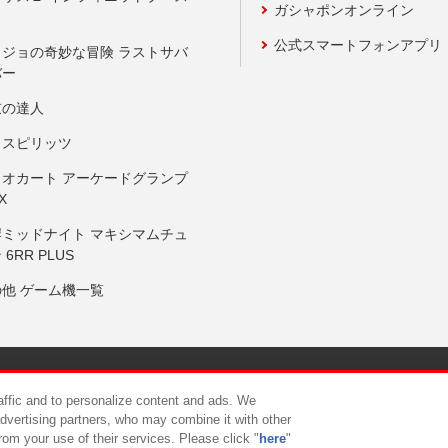
ガシャポンオンライン
公式スマートフォンアプリ
ョジョの奇妙な冒険 ラストサバ
バー
鼓の達人
りスピリッツ
リオカート アーケードグランプ
X
岸ミッドナイト マキシマムチュ
 6RR PLUS
の他 ゲーム機一覧
サイトポリシー
プライバシーポリシー
ウェブアクセシビリティ方
raffic and to personalize content and ads. We
advertising partners, who may combine it with other
rom your use of their services. Please click "
here
"
供について
カスタマーハラスメント対応方針
よくあるご質問・