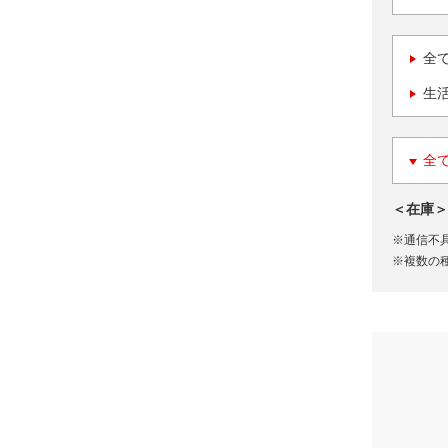
全
生
全
＜在庫＞
※通信不
※複数の