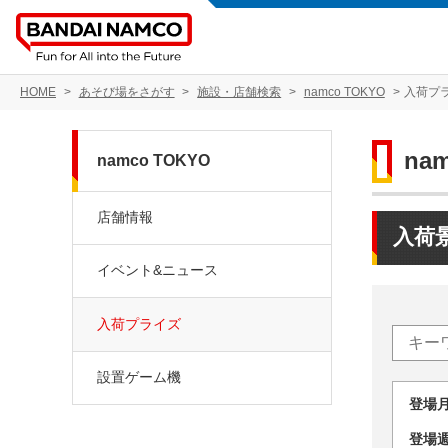
HOME
あそび場をさがす
施設・店舗検索
namco TOKYO
入荷プ
na
namco TOKYO
店舗情報
入荷
イベント&ニュース
入荷プライズ
設置ゲーム機
登場
登場