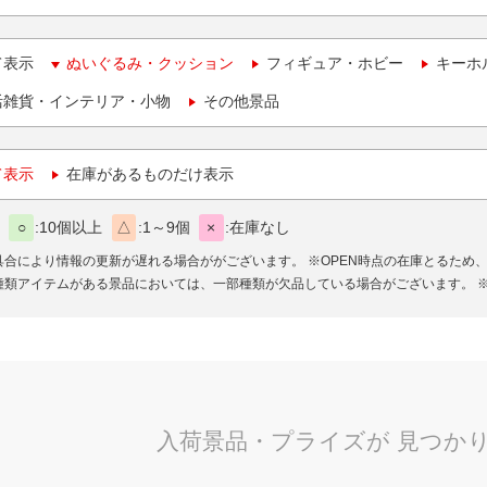
て表示
ぬいぐるみ・クッション
フィギュア・ホビー
キーホ
活雑貨・インテリア・小物
その他景品
て表示
在庫があるものだけ表示
○
10個以上
△
1～9個
×
在庫なし
具合により情報の更新が遅れる場合ががございます。
※OPEN時点の在庫とるため
種類アイテムがある景品においては、一部種類が欠品している場合がございます。