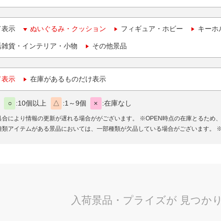
て表示
ぬいぐるみ・クッション
フィギュア・ホビー
キーホ
活雑貨・インテリア・小物
その他景品
て表示
在庫があるものだけ表示
○
10個以上
△
1～9個
×
在庫なし
具合により情報の更新が遅れる場合ががございます。
※OPEN時点の在庫とるため
種類アイテムがある景品においては、一部種類が欠品している場合がございます。