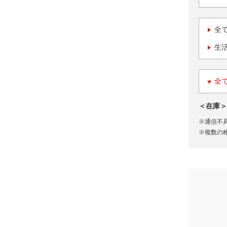
全
生
全
＜在庫＞
※通信不
※複数の