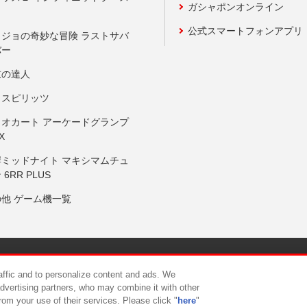
ガシャポンオンライン
公式スマートフォンアプリ
ョジョの奇妙な冒険 ラストサバ
バー
鼓の達人
りスピリッツ
リオカート アーケードグランプ
X
岸ミッドナイト マキシマムチュ
 6RR PLUS
の他 ゲーム機一覧
サイトポリシー
プライバシーポリシー
ウェブアクセシビリティ方
raffic and to personalize content and ads. We
advertising partners, who may combine it with other
rom your use of their services. Please click "
here
"
供について
カスタマーハラスメント対応方針
よくあるご質問・