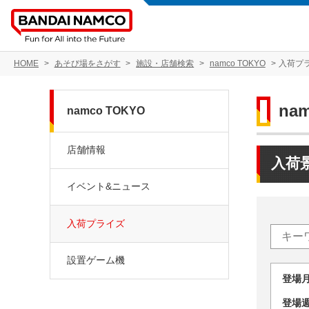
HOME
あそび場をさがす
施設・店舗検索
namco TOKYO
入荷プ
na
namco TOKYO
店舗情報
入荷
イベント&ニュース
入荷プライズ
設置ゲーム機
登場
登場