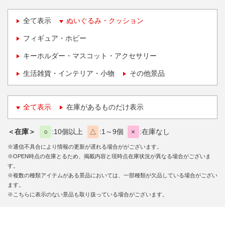
全て表示
ぬいぐるみ・クッション
フィギュア・ホビー
キーホルダー・マスコット・アクセサリー
生活雑貨・インテリア・小物
その他景品
全て表示
在庫があるものだけ表示
＜在庫＞
○
10個以上
△
1～9個
×
在庫なし
※通信不具合により情報の更新が遅れる場合ががございます。
※OPEN時点の在庫とるため、掲載内容と現時点在庫状況が異なる場合がございま
す。
※複数の種類アイテムがある景品においては、一部種類が欠品している場合がござい
ます。
※こちらに表示のない景品も取り扱っている場合がございます。