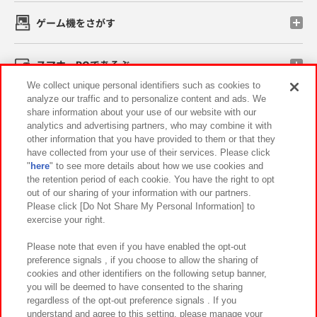
ゲーム機をさがす
スマホ・PCであそぶ
We collect unique personal identifiers such as cookies to
analyze our traffic and to personalize content and ads. We
イベント・キャンペーン
share information about your use of our website with our
analytics and advertising partners, who may combine it with
other information that you have provided to them or that they
have collected from your use of their services. Please click
"
here
" to see more details about how we use cookies and
関連会社
サステナビリティ
サイトポリシー
the retention period of each cookie. You have the right to opt
out of our sharing of your information with our partners.
プライバシーポリシー
ウェブアクセシビリティ方針と検証結果
Please click [Do Not Share My Personal Information] to
exercise your right.
お取引先さまとともに
食品のご提供について
カスタマーハラスメント対応方針
よくあるご質問・お問い合わせ
Please note that even if you have enabled the opt-out
preference signals , if you choose to allow the sharing of
cookies and other identifiers on the following setup banner,
you will be deemed to have consented to the sharing
regardless of the opt-out preference signals . If you
understand and agree to this setting, please manage your