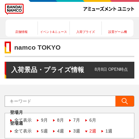
店舗情報
イベント&ニュース
入荷プライズ
設置ゲーム機
namco TOKYO
入荷景品・プライズ情報
8月8日 OPEN時点
登場月
全て表示
9月
8月
7月
6月
登場週
全て表示
5週
4週
3週
2週
1週