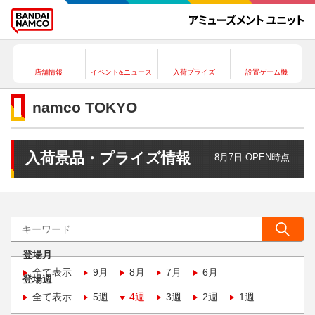
店舗情報
イベント&ニュース
入荷プライズ
設置ゲーム機
namco TOKYO
入荷景品・プライズ情報
8月7日 OPEN時点
登場月
全て表示
9月
8月
7月
6月
登場週
全て表示
5週
4週
3週
2週
1週