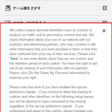
ゲーム機をさがす
スマホ・PCであそぶ
We collect unique personal identifiers such as cookies to
analyze our traffic and to personalize content and ads. We
イベント・キャンペーン
share information about your use of our website with our
analytics and advertising partners, who may combine it with
other information that you have provided to them or that they
have collected from your use of their services. Please click
"
here
" to see more details about how we use cookies and
関連会社
サステナビリティ
サイトポリシー
the retention period of each cookie. You have the right to opt
out of our sharing of your information with our partners.
プライバシーポリシー
ウェブアクセシビリティ方針と検証結果
Please click [Do Not Share My Personal Information] to
exercise your right.
お取引先さまとともに
食品のご提供について
カスタマーハラスメント対応方針
よくあるご質問・お問い合わせ
Please note that even if you have enabled the opt-out
preference signals , if you choose to allow the sharing of
cookies and other identifiers on the following setup banner,
you will be deemed to have consented to the sharing
regardless of the opt-out preference signals . If you
understand and agree to this setting, please manage your