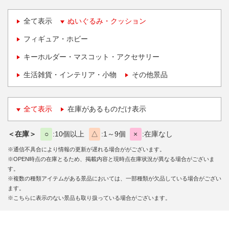
全て表示
ぬいぐるみ・クッション
フィギュア・ホビー
キーホルダー・マスコット・アクセサリー
生活雑貨・インテリア・小物
その他景品
全て表示
在庫があるものだけ表示
＜在庫＞
○
10個以上
△
1～9個
×
在庫なし
※通信不具合により情報の更新が遅れる場合ががございます。
※OPEN時点の在庫とるため、掲載内容と現時点在庫状況が異なる場合がございま
す。
※複数の種類アイテムがある景品においては、一部種類が欠品している場合がござい
ます。
※こちらに表示のない景品も取り扱っている場合がございます。