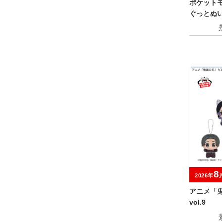
ポケット
ぐっとぬ
～
8
2026年
アニメ「
vol.9