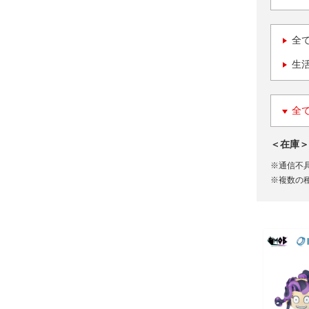
全
生
全
＜在庫＞
※通信不
※複数の