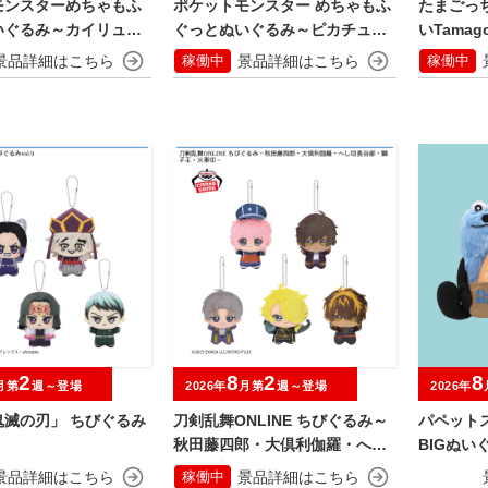
モンスターめちゃもふ
ポケットモンスター めちゃもふ
たまごっ
いぐるみ～カイリュー
ぐっとぬいぐるみ～ピカチュウ
いTamagot
～びっくりver.
稼働中
稼働中
2
8
2
8
月第
週～登場
2026年
月第
週～登場
2026年
鬼滅の刃」 ちびぐるみ
刀剣乱舞ONLINE ちびぐるみ～
パペット
秋田藤四郎・大倶利伽羅・へし
BIGぬい
切長谷部・獅子王・火車切～
稼働中