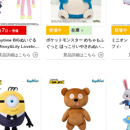
7
在庫 ○
月
日～登場
laytime BIGぬいぐる
ポケットモンスター めちゃもふ
ミニオン
issy&Lily Lovebrai
ぐっと ほっこりいやされぬいぐ
フィ‐
るみ～カビゴン～