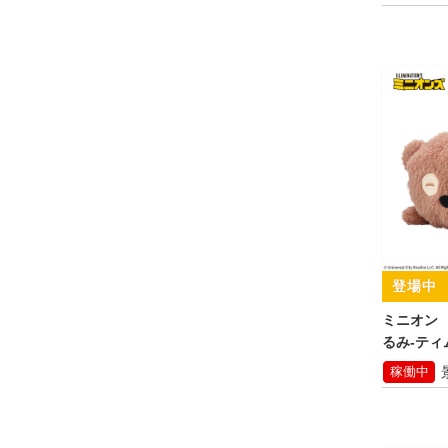
ミニオン
るみ‐ティ
稼働中