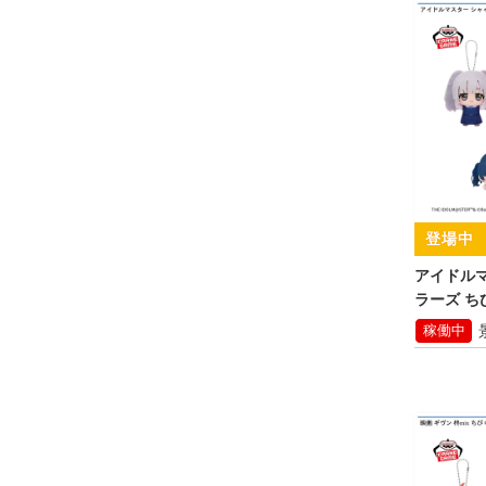
アイドル
ラーズ ちび
～vol.2
稼働中