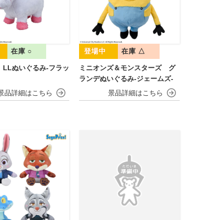
在庫 ○
在庫 △
 LLぬいぐるみ‐フラッ
ミニオンズ＆モンスターズ グ
ランデぬいぐるみ‐ジェームズ‐