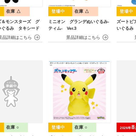
在庫 △
在庫 △
ズ＆モンスターズ グ
ミニオン グランデぬいぐるみ‐
ズートピ
いぐるみ タキシード
ティム‐ Ver.3
いぐるみ
8
在庫 ○
在庫 ○
2026年