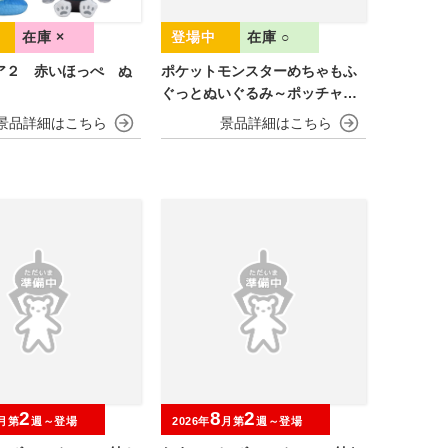
在庫 ×
在庫 ○
ア２ 赤いほっぺ ぬ
ポケットモンスターめちゃもふ
ぐっとぬいぐるみ～ポッチャマ
～
2
8
2
月第
週～登場
2026年
月第
週～登場