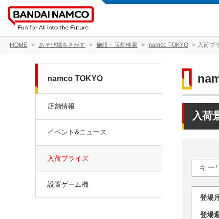
HOME
あそび場をさがす
施設・店舗検索
namco TOKYO
入荷プ
na
namco TOKYO
店舗情報
入荷
イベント&ニュース
入荷プライズ
設置ゲーム機
登場
登場