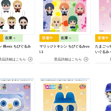
在庫 ○
在庫 ○
ン 柊mix ちびぐるみ
マリッジトキシン ちびぐるみvo
たまごっ
l.1
いぐるみ
キャンペ