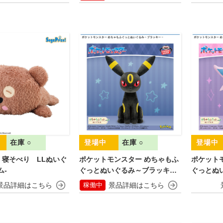
在庫 ○
在庫 ○
 寝そべり LLぬいぐ
ポケットモンスター めちゃもふ
ポケット
ム‐
ぐっとぬいぐるみ～ブラッキー
ぐっとぬ
～
～
稼働中