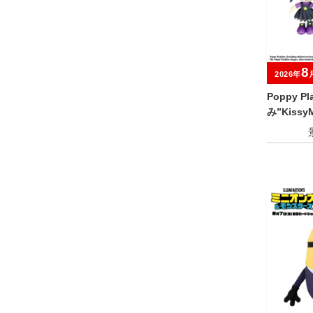
8
2026年
Poppy P
み”KissyM
ds”