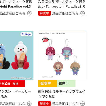
ち ボールチェーン付ぬ
たまごっち ボールチェーン付き
chi Paradise vol.3
ぬい Tamagotchi Paradise2-R
稼働中
2
在庫 ○
月第
週～登場
スンスン ベーカリー
銀河特急 ミルキー☆サブウェイ
ぐるみ
ちびぐるみ
稼働中