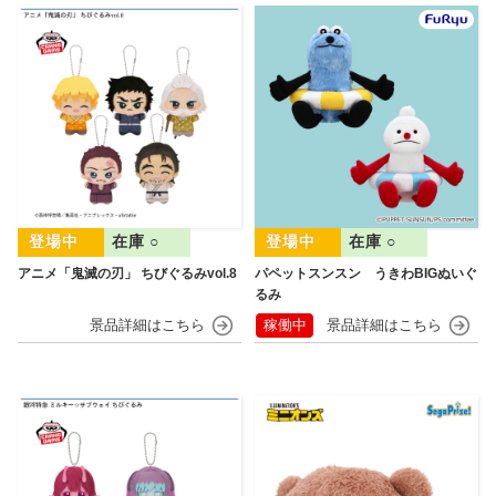
在庫 ○
在庫 ○
アニメ「鬼滅の刃」 ちびぐるみvol.8
パペットスンスン うきわBIGぬいぐ
るみ
稼働中