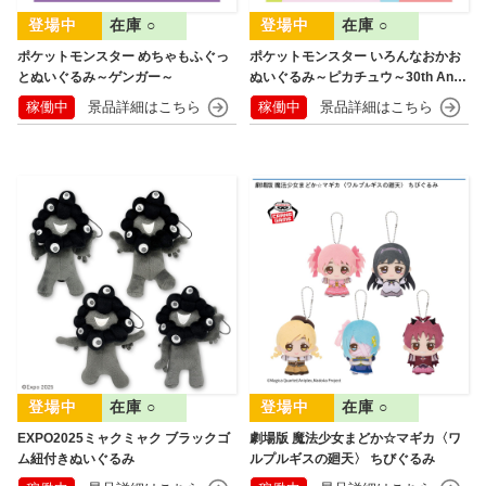
在庫 ○
在庫 ○
ポケットモンスター めちゃもふぐっ
ポケットモンスター いろんなおかお
とぬいぐるみ～ゲンガー～
ぬいぐるみ～ピカチュウ～30th Anni
versary
稼働中
稼働中
在庫 ○
在庫 ○
EXPO2025ミャクミャク ブラックゴ
劇場版 魔法少女まどか☆マギカ〈ワ
ム紐付きぬいぐるみ
ルプルギスの廻天〉 ちびぐるみ