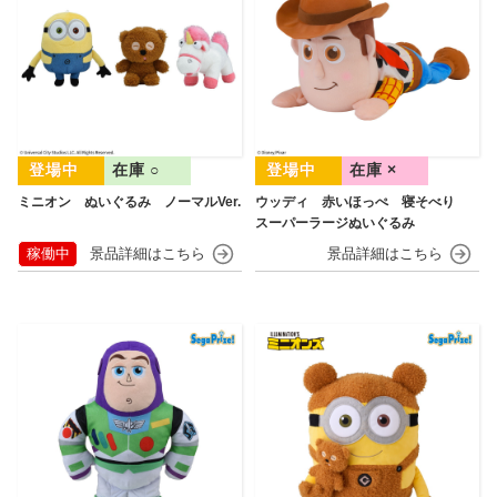
在庫 ○
在庫 ×
ミニオン ぬいぐるみ ノーマルVer.
ウッディ 赤いほっぺ 寝そべり
スーパーラージぬいぐるみ
稼働中