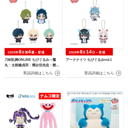
8
4
8
14
2026年
月第
週～登場
2026年
月
日～登場
刀剣乱舞ONLINE ちびぐるみ～鶯
アークナイツ ちびぐるみvol.1
丸・太鼓鐘貞宗・燭台切光忠・髭
切・膝丸～