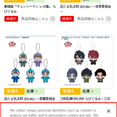
劇場版『チェンソーマン レゼ篇』 ち
忍たま乱太郎 ほわぬい～体育委員会
びぐるみ
～
稼働中
稼働中
在庫 ○
在庫 ○
忍たま乱太郎 ほわぬい～図書委員会
刀剣乱舞ONLINE ちびぐるみ～三日
～
月宗近・大包平・大和守安定・篭手
切江・豊前江～
We collect unique personal identifiers such as cookies to
analyze our traffic and to personalize content and ads. We