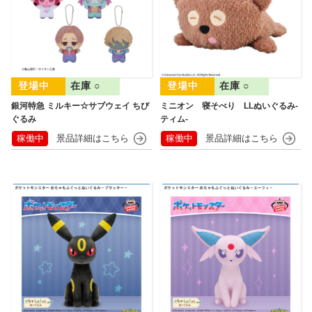
在庫 ○
在庫 ○
銀河特急 ミルキー☆サブウェイ ちび
ミニオン 寝そべり LLぬいぐるみ‐
ぐるみ
ティム‐
稼働中
稼働中