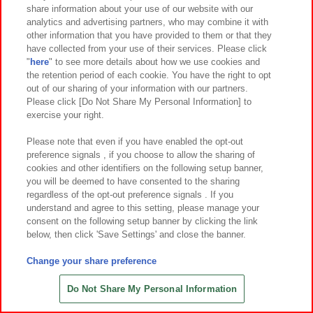
share information about your use of our website with our
analytics and advertising partners, who may combine it with
other information that you have provided to them or that they
have collected from your use of their services. Please click
"
here
" to see more details about how we use cookies and
the retention period of each cookie. You have the right to opt
out of our sharing of your information with our partners.
Please click [Do Not Share My Personal Information] to
exercise your right.
Please note that even if you have enabled the opt-out
preference signals , if you choose to allow the sharing of
cookies and other identifiers on the following setup banner,
在庫 ○
在庫 ×
you will be deemed to have consented to the sharing
regardless of the opt-out preference signals . If you
刀剣乱舞ONLINE ちびぐるみ～一期
ちいかわ もっちるおかお超BIGぬい
understand and agree to this setting, please manage your
一振・薬研藤四郎・和泉守兼定・堀
ぐるみ①
consent on the following setup banner by clicking the link
川国広・鶴丸国永～
below, then click 'Save Settings' and close the banner.
Change your share preference
Do Not Share My Personal Information