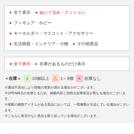
全て表示
ぬいぐるみ・クッション
フィギュア・ホビー
キーホルダー・マスコット・アクセサリー
生活雑貨・インテリア・小物
その他景品
全て表示
在庫があるものだけ表示
＜在庫＞
○
10個以上
△
1～9個
×
在庫なし
※通信不具合により情報の更新が遅れる場合ががございます。
※OPEN時点の在庫とるため、掲載内容と現時点在庫状況が異なる場合がございま
す。
※複数の種類アイテムがある景品においては、一部種類が欠品している場合がござい
ます。
※こちらに表示のない景品も取り扱っている場合がございます。