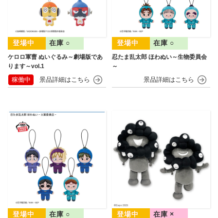
在庫 ○
在庫 ○
ケロロ軍曹 ぬいぐるみ～劇場版であ
忍たま乱太郎 ほわぬい～生物委員会
ります～vol.1
～
稼働中
在庫 ○
在庫 ×