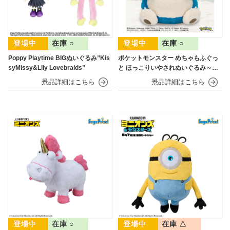
在庫 ○
在庫 ○
Poppy Playtime BIGぬいぐるみ”Kis
ポケットモンスター めちゃもふぐっ
syMissy&Lily Lovebraids”
と ほっこりいやされぬいぐるみ～カ
ビゴン～
在庫 ○
在庫 △