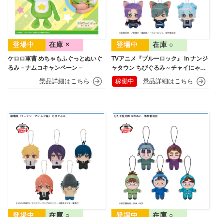
在庫 ×
在庫 ○
ケロロ軍曹 めちゃもふぐっとぬいぐ
TVアニメ『ブルーロック』 in ナンジ
るみ－ナムコキャンペーン－
ャタウン ちびぐるみ～チャイにゃFe
s～
稼働中
在庫 ○
在庫 ○