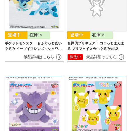
在庫 ○
在庫 ○
ポケットモンスター もふぐっとぬい
名探偵プリキュア！ コロっとまんま
ぐるみ イーブイフレンズ～シャワー
る プリフェイスぬいぐるみvol.2
ズ・グレイシア～おひるねver.
稼働中