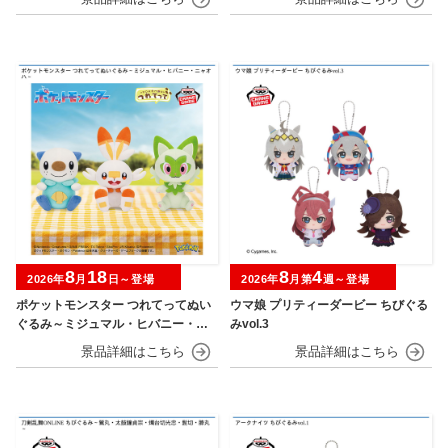
8
18
8
4
2026年
月
日～登場
2026年
月第
週～登場
ポケットモンスター つれてってぬい
ウマ娘 プリティーダービー ちびぐる
ぐるみ～ミジュマル・ヒバニー・ニ
みvol.3
ャオハ～