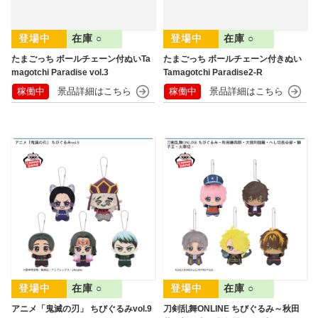
在庫 ○
在庫 ○
たまごっち ボールチェーン付ぬいTa
たまごっち ボールチェーン付きぬい
magotchi Paradise vol.3
Tamagotchi Paradise2-R
稼働中
稼働中
在庫 ○
在庫 ○
アニメ「鬼滅の刃」 ちびぐるみvol.9
刀剣乱舞ONLINE ちびぐるみ～秋田