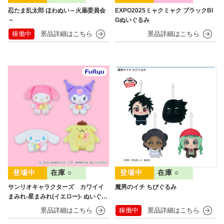
忍たま乱太郎 ほわぬい～火薬委員会
EXPO2025ミャクミャク ブラックBI
～
Gぬいぐるみ
稼働中
在庫 ○
在庫 ○
サンリオキャラクターズ カワイイ
魔男のイチ ちびぐるみ
まみれ-星まみれ(イエロー)- ぬいぐる
み
稼働中