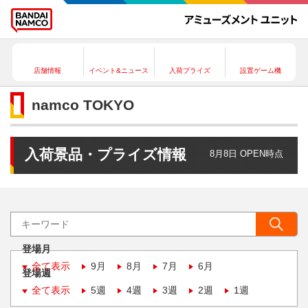
店舗情報
イベント&ニュース
入荷プライズ
設置ゲーム機
namco TOKYO
入荷景品・プライズ情報
8月8日 OPEN時点
登場月
全て表示
9月
8月
7月
6月
登場週
全て表示
5週
4週
3週
2週
1週