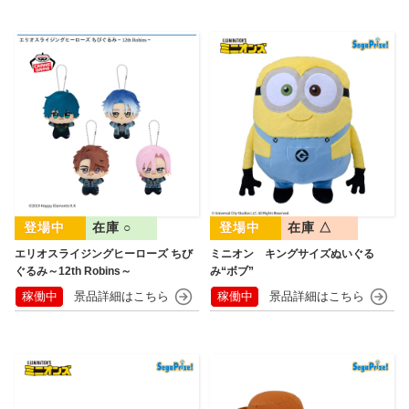
在庫 ○
在庫 △
エリオスライジングヒーローズ ちび
ミニオン キングサイズぬいぐる
ぐるみ～12th Robins～
み“ボブ”
稼働中
稼働中