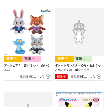
在庫 ×
在庫 ○
ズートピア２ 赤いほっぺ ぬいぐ
ポケットモンスターめちゃもふぐっ
るみ
とぬいぐるみ～ポッチャマ～
稼働中