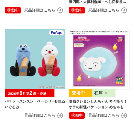
藤四郎・大倶利伽羅・へし切長谷
部・獅子王・火車切～
稼働中
稼働中
8
2
在庫 ○
2026年
月第
週～登場
パペットスンスン ベーカリーBIGぬ
映画クレヨンしんちゃん 奇々怪々！
いぐるみ
オラの妖怪バケ～ション めちゃもふ
ぐっとぬいぐるみ シロ
稼働中