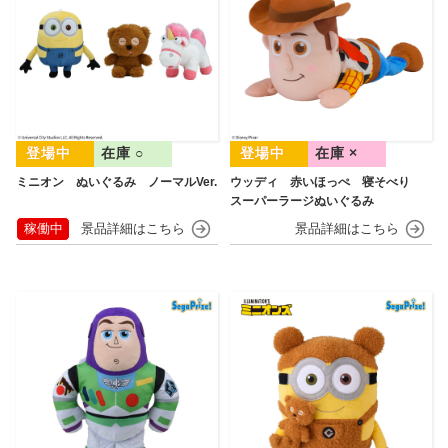
在庫 ○
在庫 ×
ミニオン ぬいぐるみ ノーマルVer.
ウッディ 赤いほっぺ 寝そべり
スーパーラージぬいぐるみ
稼働中