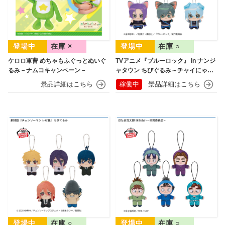
在庫 ×
在庫 ○
ケロロ軍曹 めちゃもふぐっとぬいぐ
TVアニメ『ブルーロック』 in ナンジ
るみ－ナムコキャンペーン－
ャタウン ちびぐるみ～チャイにゃFe
s～
稼働中
在庫 ○
在庫 ○