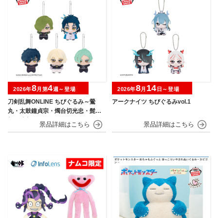
8
4
8
14
2026年
月第
週～登場
2026年
月
日～登場
刀剣乱舞ONLINE ちびぐるみ～鶯
アークナイツ ちびぐるみvol.1
丸・太鼓鐘貞宗・燭台切光忠・髭
切・膝丸～