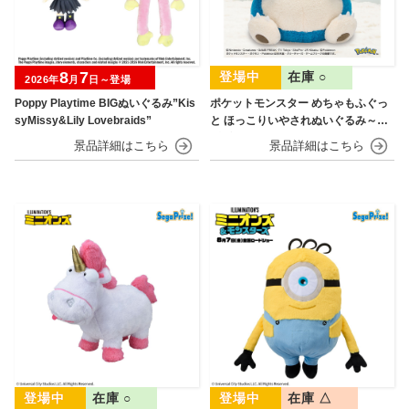
8
7
在庫 ○
2026年
月
日～登場
Poppy Playtime BIGぬいぐるみ”Kis
ポケットモンスター めちゃもふぐっ
syMissy&Lily Lovebraids”
と ほっこりいやされぬいぐるみ～カ
ビゴン～
在庫 ○
在庫 △