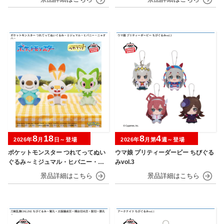
8
18
8
4
2026年
月
日～登場
2026年
月第
週～登場
ポケットモンスター つれてってぬい
ウマ娘 プリティーダービー ちびぐる
ぐるみ～ミジュマル・ヒバニー・ニ
みvol.3
ャオハ～