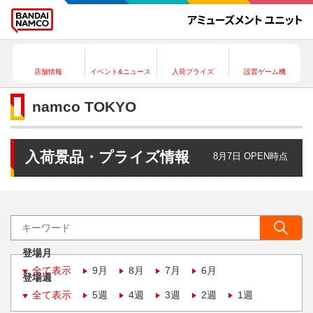
店舗情報
イベント&ニュース
入荷プライズ
設置ゲーム機
namco TOKYO
入荷景品・プライズ情報
8月7日 OPEN時点
登場月
全て表示
9月
8月
7月
6月
登場週
全て表示
5週
4週
3週
2週
1週