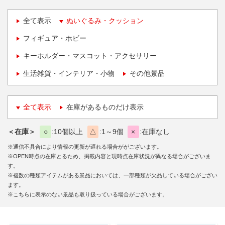
全て表示
ぬいぐるみ・クッション
フィギュア・ホビー
キーホルダー・マスコット・アクセサリー
生活雑貨・インテリア・小物
その他景品
全て表示
在庫があるものだけ表示
＜在庫＞
○
10個以上
△
1～9個
×
在庫なし
※通信不具合により情報の更新が遅れる場合ががございます。
※OPEN時点の在庫とるため、掲載内容と現時点在庫状況が異なる場合がございま
す。
※複数の種類アイテムがある景品においては、一部種類が欠品している場合がござい
ます。
※こちらに表示のない景品も取り扱っている場合がございます。