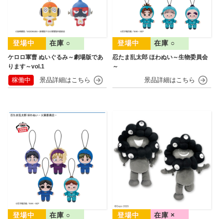
在庫 ○
在庫 ○
ケロロ軍曹 ぬいぐるみ～劇場版であ
忍たま乱太郎 ほわぬい～生物委員会
ります～vol.1
～
稼働中
在庫 ○
在庫 ×