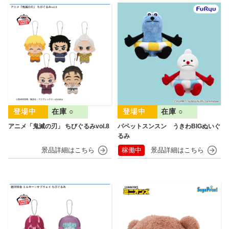
在庫 ○
在庫 ○
アニメ「鬼滅の刃」 ちびぐるみvol.8
パペットスンスン うきわBIGぬいぐ
るみ
稼働中