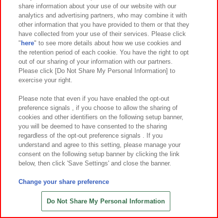
share information about your use of our website with our
analytics and advertising partners, who may combine it with
other information that you have provided to them or that they
have collected from your use of their services. Please click
"
here
" to see more details about how we use cookies and
the retention period of each cookie. You have the right to opt
out of our sharing of your information with our partners.
Please click [Do Not Share My Personal Information] to
exercise your right.
Please note that even if you have enabled the opt-out
preference signals , if you choose to allow the sharing of
cookies and other identifiers on the following setup banner,
在庫 ○
在庫 ×
you will be deemed to have consented to the sharing
regardless of the opt-out preference signals . If you
刀剣乱舞ONLINE ちびぐるみ～一期
ちいかわ もっちるおかお超BIGぬい
understand and agree to this setting, please manage your
一振・薬研藤四郎・和泉守兼定・堀
ぐるみ①
consent on the following setup banner by clicking the link
川国広・鶴丸国永～
below, then click 'Save Settings' and close the banner.
Change your share preference
Do Not Share My Personal Information