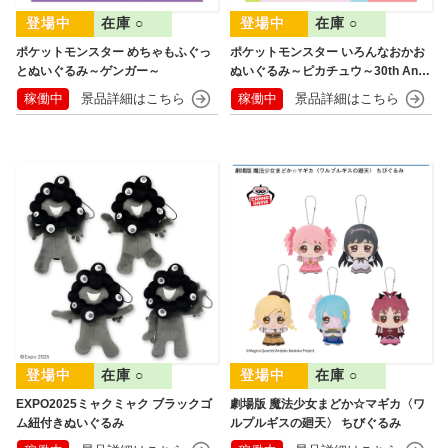
在庫 ○
在庫 ○
ポケットモンスター めちゃもふぐっ
ポケットモンスター いろんなおかお
とぬいぐるみ～ゲンガー～
ぬいぐるみ～ピカチュウ～30th Anni
versary
稼働中
稼働中
在庫 ○
在庫 ○
EXPO2025ミャクミャク ブラックゴ
劇場版 魔法少女まどか☆マギカ〈ワ
ム紐付きぬいぐるみ
ルプルギスの廻天〉 ちびぐるみ