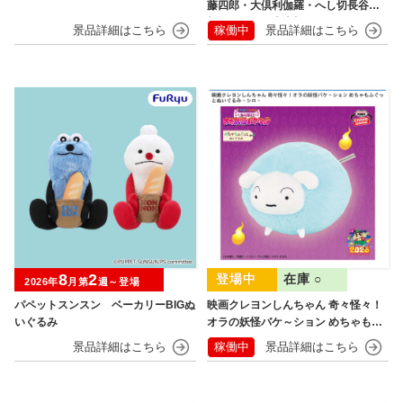
藤四郎・大倶利伽羅・へし切長谷
部・獅子王・火車切～
稼働中
8
2
在庫 ○
2026年
月第
週～登場
パペットスンスン ベーカリーBIGぬ
映画クレヨンしんちゃん 奇々怪々！
いぐるみ
オラの妖怪バケ～ション めちゃもふ
ぐっとぬいぐるみ シロ
稼働中