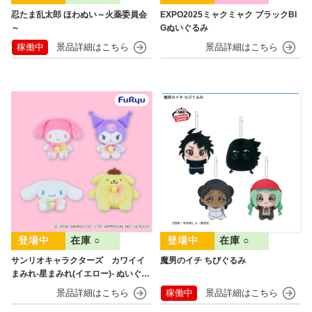
忍たま乱太郎 ほわぬい～火薬委員会
EXPO2025ミャクミャク ブラックBI
～
Gぬいぐるみ
稼働中
在庫 ○
在庫 ○
サンリオキャラクターズ カワイイ
魔男のイチ ちびぐるみ
まみれ-星まみれ(イエロー)- ぬいぐる
み
稼働中