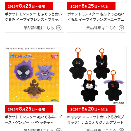
8
25
8
25
2026年
月
日～登場
2026年
月
日～登場
ポケットモンスター もふぐっとぬい
ポケットモンスター もふぐっとぬい
ぐるみ イーブイフレンズ～ブラッキ
ぐるみ イーブイフレンズ～エーフ
ー・リーフィア～おひるねver.
ィ・ニンフィア～おひるねver.
8
25
8
20
2026年
月
日～登場
2026年
月
日～登場
ポケットモンスター ぬいぐるみ～ゴ
mojojojo マスコットぬいぐるみ9(ブ
ース・ゲンガー・バケッチャ～
ラック）ナムコオリジナルアソート