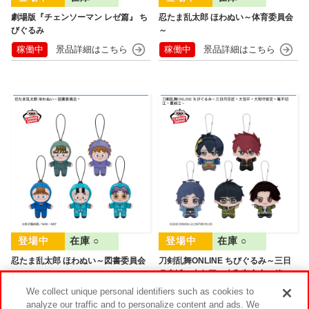
劇場版『チェンソーマン レゼ篇』 ち
忍たま乱太郎 ほわぬい～体育委員会
びぐるみ
～
稼働中
稼働中
在庫 ○
在庫 ○
忍たま乱太郎 ほわぬい～図書委員会
刀剣乱舞ONLINE ちびぐるみ～三日
～
月宗近・大包平・大和守安定・篭手
切江・豊前江～
We collect unique personal identifiers such as cookies to
analyze our traffic and to personalize content and ads. We