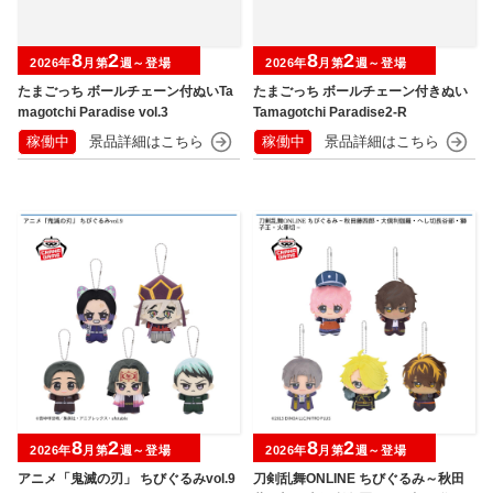
8
2
8
2
2026年
月第
週～登場
2026年
月第
週～登場
たまごっち ボールチェーン付ぬいTa
たまごっち ボールチェーン付きぬい
magotchi Paradise vol.3
Tamagotchi Paradise2-R
稼働中
稼働中
8
2
8
2
2026年
月第
週～登場
2026年
月第
週～登場
アニメ「鬼滅の刃」 ちびぐるみvol.9
刀剣乱舞ONLINE ちびぐるみ～秋田