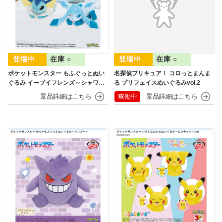
在庫 ○
在庫 ○
ポケットモンスター もふぐっとぬい
名探偵プリキュア！ コロっとまんま
ぐるみ イーブイフレンズ～シャワー
る プリフェイスぬいぐるみvol.2
ズ・グレイシア～おひるねver.
稼働中