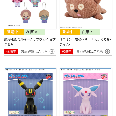
在庫 ○
在庫 ○
銀河特急 ミルキー☆サブウェイ ちび
ミニオン 寝そべり LLぬいぐるみ‐
ぐるみ
ティム‐
稼働中
稼働中