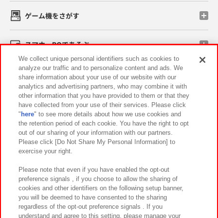
ゲーム機をさがす
スマホ・PCであそぶ
We collect unique personal identifiers such as cookies to
analyze our traffic and to personalize content and ads. We
イベント・キャンペーン
share information about your use of our website with our
analytics and advertising partners, who may combine it with
other information that you have provided to them or that they
have collected from your use of their services. Please click
"
here
" to see more details about how we use cookies and
関連会社
サステナビリティ
サイトポリシー
the retention period of each cookie. You have the right to opt
out of our sharing of your information with our partners.
プライバシーポリシー
ウェブアクセシビリティ方針と検証結果
Please click [Do Not Share My Personal Information] to
exercise your right.
お取引先さまとともに
食品のご提供について
カスタマーハラスメント対応方針
よくあるご質問・お問い合わせ
Please note that even if you have enabled the opt-out
preference signals , if you choose to allow the sharing of
cookies and other identifiers on the following setup banner,
you will be deemed to have consented to the sharing
regardless of the opt-out preference signals . If you
understand and agree to this setting, please manage your