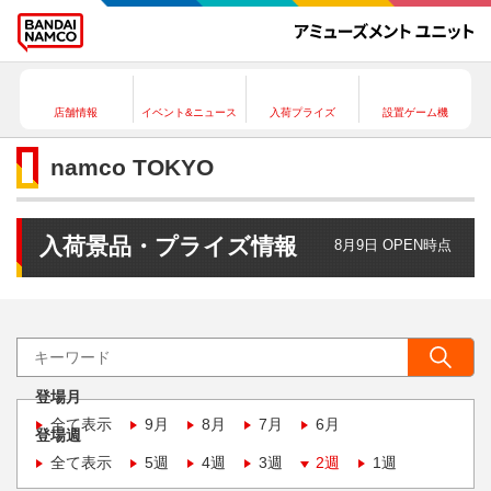
店舗情報
イベント&ニュース
入荷プライズ
設置ゲーム機
namco TOKYO
入荷景品・プライズ情報
8月9日 OPEN時点
登場月
全て表示
9月
8月
7月
6月
登場週
全て表示
5週
4週
3週
2週
1週