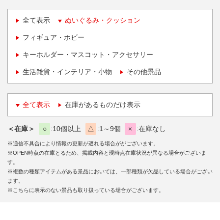
全て表示
ぬいぐるみ・クッション
フィギュア・ホビー
キーホルダー・マスコット・アクセサリー
生活雑貨・インテリア・小物
その他景品
全て表示
在庫があるものだけ表示
＜在庫＞
○
10個以上
△
1～9個
×
在庫なし
※通信不具合により情報の更新が遅れる場合ががございます。
※OPEN時点の在庫とるため、掲載内容と現時点在庫状況が異なる場合がございま
す。
※複数の種類アイテムがある景品においては、一部種類が欠品している場合がござい
ます。
※こちらに表示のない景品も取り扱っている場合がございます。