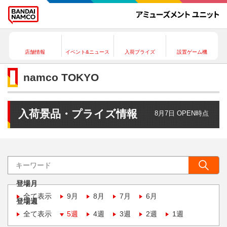
店舗情報
イベント&ニュース
入荷プライズ
設置ゲーム機
namco TOKYO
入荷景品・プライズ情報
8月7日 OPEN時点
登場月
全て表示
9月
8月
7月
6月
登場週
全て表示
5週
4週
3週
2週
1週