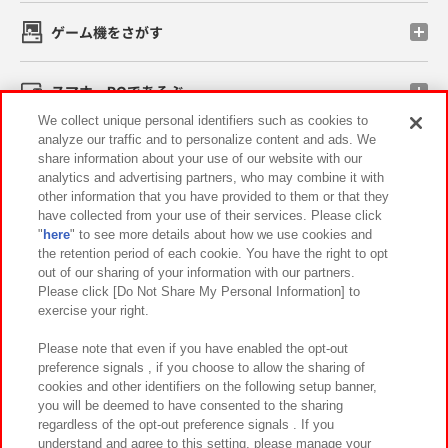
ゲーム機をさがす
スマホ・PCであそぶ
We collect unique personal identifiers such as cookies to
analyze our traffic and to personalize content and ads. We
イベント・キャンペーン
share information about your use of our website with our
analytics and advertising partners, who may combine it with
other information that you have provided to them or that they
have collected from your use of their services. Please click
"
here
" to see more details about how we use cookies and
関連会社
サステナビリティ
サイトポリシー
the retention period of each cookie. You have the right to opt
out of our sharing of your information with our partners.
プライバシーポリシー
ウェブアクセシビリティ方針と検証結果
Please click [Do Not Share My Personal Information] to
exercise your right.
お取引先さまとともに
食品のご提供について
カスタマーハラスメント対応方針
よくあるご質問・お問い合わせ
Please note that even if you have enabled the opt-out
preference signals , if you choose to allow the sharing of
cookies and other identifiers on the following setup banner,
you will be deemed to have consented to the sharing
regardless of the opt-out preference signals . If you
understand and agree to this setting, please manage your