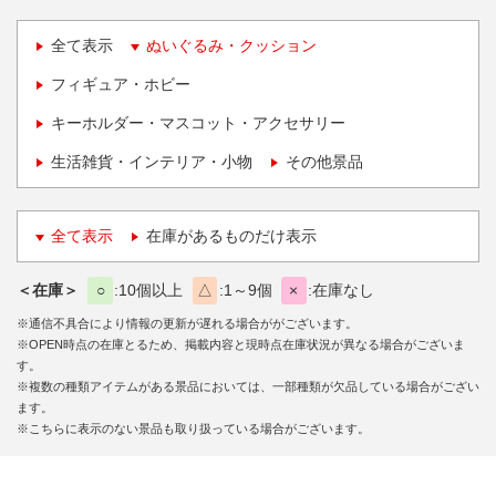
全て表示
ぬいぐるみ・クッション
フィギュア・ホビー
キーホルダー・マスコット・アクセサリー
生活雑貨・インテリア・小物
その他景品
全て表示
在庫があるものだけ表示
＜在庫＞
○
10個以上
△
1～9個
×
在庫なし
※通信不具合により情報の更新が遅れる場合ががございます。
※OPEN時点の在庫とるため、掲載内容と現時点在庫状況が異なる場合がございま
す。
※複数の種類アイテムがある景品においては、一部種類が欠品している場合がござい
ます。
※こちらに表示のない景品も取り扱っている場合がございます。