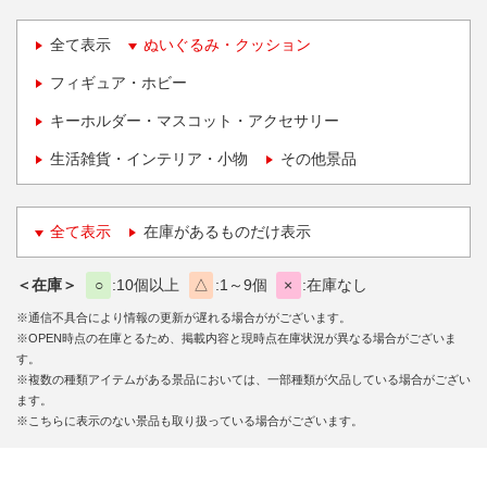
全て表示
ぬいぐるみ・クッション
フィギュア・ホビー
キーホルダー・マスコット・アクセサリー
生活雑貨・インテリア・小物
その他景品
全て表示
在庫があるものだけ表示
＜在庫＞
○
10個以上
△
1～9個
×
在庫なし
※通信不具合により情報の更新が遅れる場合ががございます。
※OPEN時点の在庫とるため、掲載内容と現時点在庫状況が異なる場合がございま
す。
※複数の種類アイテムがある景品においては、一部種類が欠品している場合がござい
ます。
※こちらに表示のない景品も取り扱っている場合がございます。