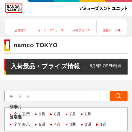
店舗情報
イベント&ニュース
入荷プライズ
設置ゲーム機
namco TOKYO
入荷景品・プライズ情報
8月8日 OPEN時点
登場月
全て表示
9月
8月
7月
6月
登場週
全て表示
5週
4週
3週
2週
1週