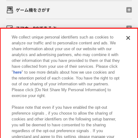
ゲーム機をさがす
スマホ・PCであそぶ
We collect unique personal identifiers such as cookies to
analyze our traffic and to personalize content and ads. We
イベント・キャンペーン
share information about your use of our website with our
analytics and advertising partners, who may combine it with
other information that you have provided to them or that they
have collected from your use of their services. Please click
"
here
" to see more details about how we use cookies and
関連会社
サステナビリティ
サイトポリシー
the retention period of each cookie. You have the right to opt
out of our sharing of your information with our partners.
プライバシーポリシー
ウェブアクセシビリティ方針と検証結果
Please click [Do Not Share My Personal Information] to
exercise your right.
お取引先さまとともに
食品のご提供について
カスタマーハラスメント対応方針
よくあるご質問・お問い合わせ
Please note that even if you have enabled the opt-out
preference signals , if you choose to allow the sharing of
cookies and other identifiers on the following setup banner,
you will be deemed to have consented to the sharing
regardless of the opt-out preference signals . If you
understand and agree to this setting, please manage your