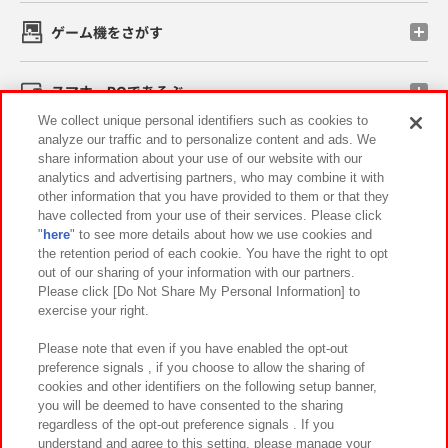
ゲーム機をさがす
スマホ・PCであそぶ
We collect unique personal identifiers such as cookies to
analyze our traffic and to personalize content and ads. We
イベント・キャンペーン
share information about your use of our website with our
analytics and advertising partners, who may combine it with
other information that you have provided to them or that they
have collected from your use of their services. Please click
"
here
" to see more details about how we use cookies and
関連会社
サステナビリティ
サイトポリシー
the retention period of each cookie. You have the right to opt
out of our sharing of your information with our partners.
プライバシーポリシー
ウェブアクセシビリティ方針と検証結果
Please click [Do Not Share My Personal Information] to
exercise your right.
お取引先さまとともに
食品のご提供について
カスタマーハラスメント対応方針
よくあるご質問・お問い合わせ
Please note that even if you have enabled the opt-out
preference signals , if you choose to allow the sharing of
cookies and other identifiers on the following setup banner,
you will be deemed to have consented to the sharing
regardless of the opt-out preference signals . If you
understand and agree to this setting, please manage your