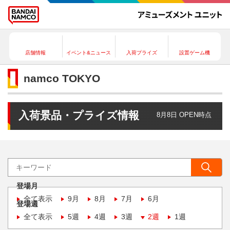
店舗情報
イベント&ニュース
入荷プライズ
設置ゲーム機
namco TOKYO
入荷景品・プライズ情報
8月8日 OPEN時点
登場月
全て表示
9月
8月
7月
6月
登場週
全て表示
5週
4週
3週
2週
1週