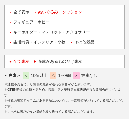
全て表示
ぬいぐるみ・クッション
フィギュア・ホビー
キーホルダー・マスコット・アクセサリー
生活雑貨・インテリア・小物
その他景品
全て表示
在庫があるものだけ表示
＜在庫＞
○
10個以上
△
1～9個
×
在庫なし
※通信不具合により情報の更新が遅れる場合ががございます。
※OPEN時点の在庫とるため、掲載内容と現時点在庫状況が異なる場合がございま
す。
※複数の種類アイテムがある景品においては、一部種類が欠品している場合がござい
ます。
※こちらに表示のない景品も取り扱っている場合がございます。