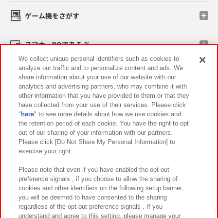
ゲーム機をさがす
スマホ・PCであそぶ
We collect unique personal identifiers such as cookies to
analyze our traffic and to personalize content and ads. We
イベント・キャンペーン
share information about your use of our website with our
analytics and advertising partners, who may combine it with
other information that you have provided to them or that they
have collected from your use of their services. Please click
"
here
" to see more details about how we use cookies and
関連会社
サステナビリティ
サイトポリシー
the retention period of each cookie. You have the right to opt
out of our sharing of your information with our partners.
プライバシーポリシー
ウェブアクセシビリティ方針と検証結果
Please click [Do Not Share My Personal Information] to
exercise your right.
お取引先さまとともに
食品のご提供について
カスタマーハラスメント対応方針
よくあるご質問・お問い合わせ
Please note that even if you have enabled the opt-out
preference signals , if you choose to allow the sharing of
cookies and other identifiers on the following setup banner,
you will be deemed to have consented to the sharing
regardless of the opt-out preference signals . If you
understand and agree to this setting, please manage your