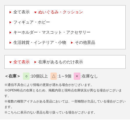
全て表示
ぬいぐるみ・クッション
フィギュア・ホビー
キーホルダー・マスコット・アクセサリー
生活雑貨・インテリア・小物
その他景品
全て表示
在庫があるものだけ表示
＜在庫＞
○
10個以上
△
1～9個
×
在庫なし
※通信不具合により情報の更新が遅れる場合ががございます。
※OPEN時点の在庫とるため、掲載内容と現時点在庫状況が異なる場合がございま
す。
※複数の種類アイテムがある景品においては、一部種類が欠品している場合がござい
ます。
※こちらに表示のない景品も取り扱っている場合がございます。