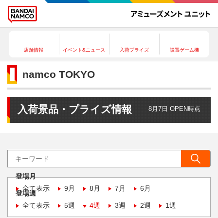
店舗情報
イベント&ニュース
入荷プライズ
設置ゲーム機
namco TOKYO
入荷景品・プライズ情報
8月7日 OPEN時点
登場月
全て表示
9月
8月
7月
6月
登場週
全て表示
5週
4週
3週
2週
1週