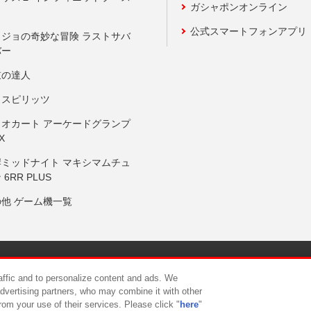
ガシャポンオンライン
公式スマートフォンアプリ
ョジョの奇妙な冒険 ラストサバ
バー
鼓の達人
りスピリッツ
リオカート アーケードグランプ
X
岸ミッドナイト マキシマムチュ
 6RR PLUS
の他 ゲーム機一覧
サイトポリシー
プライバシーポリシー
ウェブアクセシビリティ方
raffic and to personalize content and ads. We
advertising partners, who may combine it with other
rom your use of their services. Please click "
here
"
供について
カスタマーハラスメント対応方針
よくあるご質問・