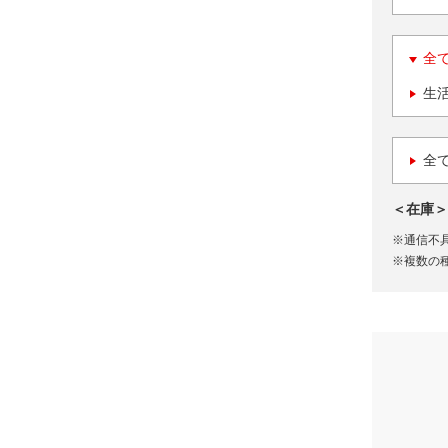
全
生
全
＜在庫＞
※通信不
※複数の