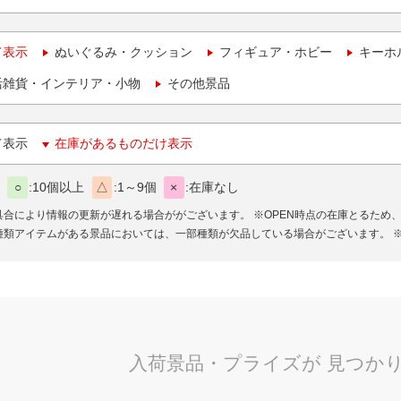
て表示
ぬいぐるみ・クッション
フィギュア・ホビー
キーホ
活雑貨・インテリア・小物
その他景品
て表示
在庫があるものだけ表示
○
10個以上
△
1～9個
×
在庫なし
具合により情報の更新が遅れる場合ががございます。
※OPEN時点の在庫とるため
種類アイテムがある景品においては、一部種類が欠品している場合がございます。