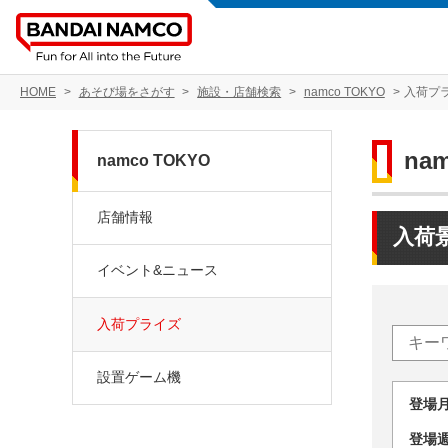
HOME
あそび場をさがす
施設・店舗検索
namco TOKYO
入荷プ
na
namco TOKYO
店舗情報
入荷
イベント&ニュース
入荷プライズ
設置ゲーム機
登場
登場