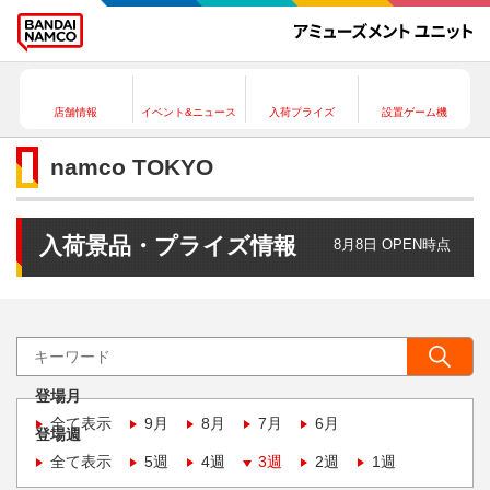
店舗情報
イベント&ニュース
入荷プライズ
設置ゲーム機
namco TOKYO
入荷景品・プライズ情報
8月8日 OPEN時点
登場月
全て表示
9月
8月
7月
6月
登場週
全て表示
5週
4週
3週
2週
1週