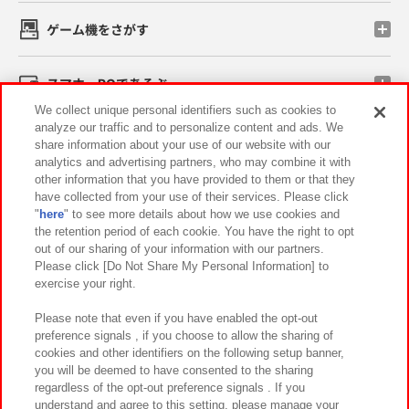
ゲーム機をさがす
スマホ・PCであそぶ
We collect unique personal identifiers such as cookies to
analyze our traffic and to personalize content and ads. We
イベント・キャンペーン
share information about your use of our website with our
analytics and advertising partners, who may combine it with
other information that you have provided to them or that they
have collected from your use of their services. Please click
"
here
" to see more details about how we use cookies and
関連会社
サステナビリティ
サイトポリシー
the retention period of each cookie. You have the right to opt
out of our sharing of your information with our partners.
プライバシーポリシー
ウェブアクセシビリティ方針と検証結果
Please click [Do Not Share My Personal Information] to
exercise your right.
お取引先さまとともに
食品のご提供について
カスタマーハラスメント対応方針
よくあるご質問・お問い合わせ
Please note that even if you have enabled the opt-out
preference signals , if you choose to allow the sharing of
cookies and other identifiers on the following setup banner,
you will be deemed to have consented to the sharing
regardless of the opt-out preference signals . If you
understand and agree to this setting, please manage your