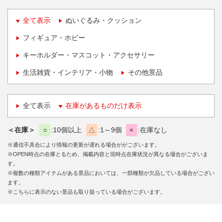
全て表示
ぬいぐるみ・クッション
フィギュア・ホビー
キーホルダー・マスコット・アクセサリー
生活雑貨・インテリア・小物
その他景品
全て表示
在庫があるものだけ表示
＜在庫＞
○
10個以上
△
1～9個
×
在庫なし
※通信不具合により情報の更新が遅れる場合ががございます。
※OPEN時点の在庫とるため、掲載内容と現時点在庫状況が異なる場合がございま
す。
※複数の種類アイテムがある景品においては、一部種類が欠品している場合がござい
ます。
※こちらに表示のない景品も取り扱っている場合がございます。