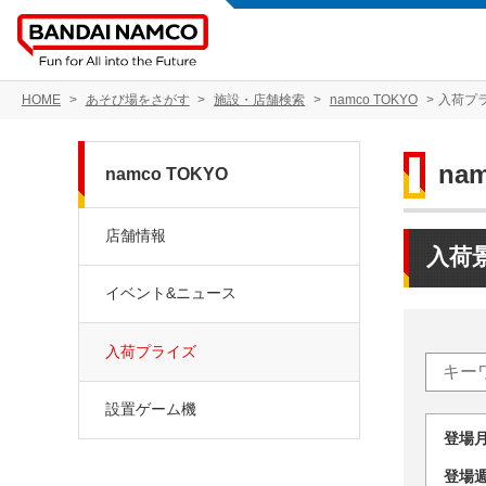
HOME
あそび場をさがす
施設・店舗検索
namco TOKYO
入荷プ
na
namco TOKYO
店舗情報
入荷
イベント&ニュース
入荷プライズ
設置ゲーム機
登場
登場