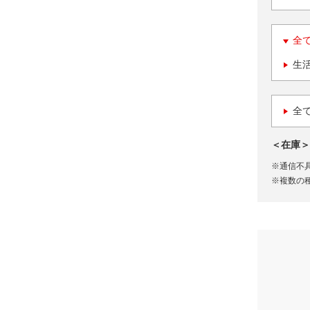
全
生
全
＜在庫＞
※通信不
※複数の