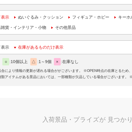
て表示
ぬいぐるみ・クッション
フィギュア・ホビー
キーホ
活雑貨・インテリア・小物
その他景品
て表示
在庫があるものだけ表示
○
10個以上
△
1～9個
×
在庫なし
具合により情報の更新が遅れる場合ががございます。
※OPEN時点の在庫とるため
種類アイテムがある景品においては、一部種類が欠品している場合がございます。