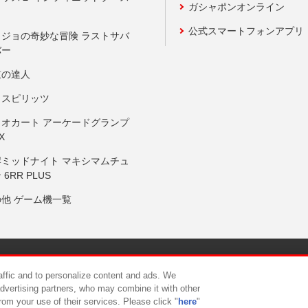
ガシャポンオンライン
公式スマートフォンアプリ
ョジョの奇妙な冒険 ラストサバ
バー
鼓の達人
りスピリッツ
リオカート アーケードグランプ
X
岸ミッドナイト マキシマムチュ
 6RR PLUS
の他 ゲーム機一覧
サイトポリシー
プライバシーポリシー
ウェブアクセシビリティ方
raffic and to personalize content and ads. We
advertising partners, who may combine it with other
rom your use of their services. Please click "
here
"
供について
カスタマーハラスメント対応方針
よくあるご質問・