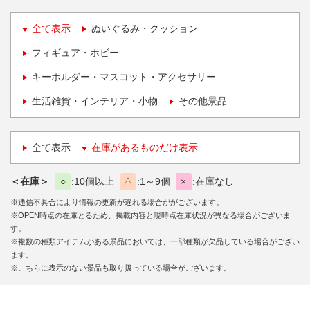
全て表示
ぬいぐるみ・クッション
フィギュア・ホビー
キーホルダー・マスコット・アクセサリー
生活雑貨・インテリア・小物
その他景品
全て表示
在庫があるものだけ表示
＜在庫＞
○
10個以上
△
1～9個
×
在庫なし
※通信不具合により情報の更新が遅れる場合ががございます。
※OPEN時点の在庫とるため、掲載内容と現時点在庫状況が異なる場合がございま
す。
※複数の種類アイテムがある景品においては、一部種類が欠品している場合がござい
ます。
※こちらに表示のない景品も取り扱っている場合がございます。