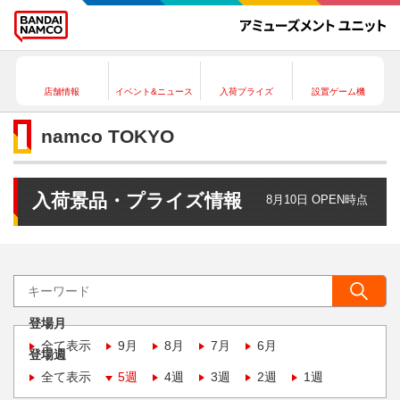
店舗情報
イベント&ニュース
入荷プライズ
設置ゲーム機
namco TOKYO
入荷景品・プライズ情報
8月10日 OPEN時点
登場月
全て表示
9月
8月
7月
6月
登場週
全て表示
5週
4週
3週
2週
1週