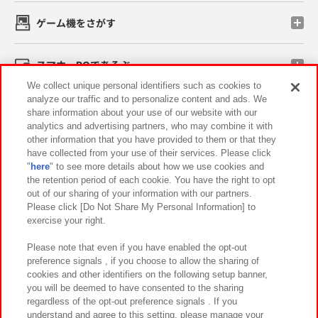
ゲーム機をさがす
スマホ・PCであそぶ
We collect unique personal identifiers such as cookies to
analyze our traffic and to personalize content and ads. We
イベント・キャンペーン
share information about your use of our website with our
analytics and advertising partners, who may combine it with
other information that you have provided to them or that they
have collected from your use of their services. Please click
"
here
" to see more details about how we use cookies and
関連会社
サステナビリティ
サイトポリシー
the retention period of each cookie. You have the right to opt
out of our sharing of your information with our partners.
プライバシーポリシー
ウェブアクセシビリティ方針と検証結果
Please click [Do Not Share My Personal Information] to
exercise your right.
お取引先さまとともに
食品のご提供について
カスタマーハラスメント対応方針
よくあるご質問・お問い合わせ
Please note that even if you have enabled the opt-out
preference signals , if you choose to allow the sharing of
cookies and other identifiers on the following setup banner,
you will be deemed to have consented to the sharing
regardless of the opt-out preference signals . If you
understand and agree to this setting, please manage your