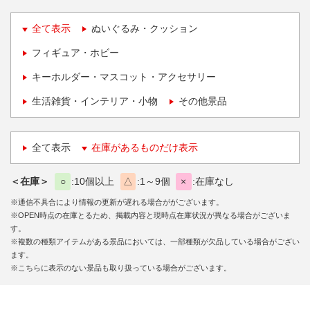
全て表示
ぬいぐるみ・クッション
フィギュア・ホビー
キーホルダー・マスコット・アクセサリー
生活雑貨・インテリア・小物
その他景品
全て表示
在庫があるものだけ表示
＜在庫＞
○
10個以上
△
1～9個
×
在庫なし
※通信不具合により情報の更新が遅れる場合ががございます。
※OPEN時点の在庫とるため、掲載内容と現時点在庫状況が異なる場合がございま
す。
※複数の種類アイテムがある景品においては、一部種類が欠品している場合がござい
ます。
※こちらに表示のない景品も取り扱っている場合がございます。