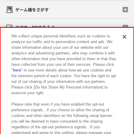
ゲーム機をさがす
スマホ・PCであそぶ
We collect unique personal identifiers such as cookies to
analyze our traffic and to personalize content and ads. We
イベント・キャンペーン
share information about your use of our website with our
analytics and advertising partners, who may combine it with
other information that you have provided to them or that they
have collected from your use of their services. Please click
"
here
" to see more details about how we use cookies and
関連会社
サステナビリティ
サイトポリシー
the retention period of each cookie. You have the right to opt
out of our sharing of your information with our partners.
プライバシーポリシー
ウェブアクセシビリティ方針と検証結果
Please click [Do Not Share My Personal Information] to
exercise your right.
お取引先さまとともに
食品のご提供について
カスタマーハラスメント対応方針
よくあるご質問・お問い合わせ
Please note that even if you have enabled the opt-out
preference signals , if you choose to allow the sharing of
cookies and other identifiers on the following setup banner,
you will be deemed to have consented to the sharing
regardless of the opt-out preference signals . If you
understand and agree to this setting, please manage your