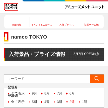
店舗情報
イベント&ニュース
入荷プライズ
設置ゲーム機
namco TOKYO
入荷景品・プライズ情報
8月7日 OPEN時点
登場月
全て表示
9月
8月
7月
6月
登場週
全て表示
5週
4週
3週
2週
1週