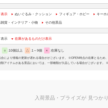
て表示
ぬいぐるみ・クッション
フィギュア・ホビー
キーホ
活雑貨・インテリア・小物
その他景品
て表示
在庫があるものだけ表示
○
10個以上
△
1～9個
×
在庫なし
具合により情報の更新が遅れる場合ががございます。
※OPEN時点の在庫とるため
種類アイテムがある景品においては、一部種類が欠品している場合がございます。