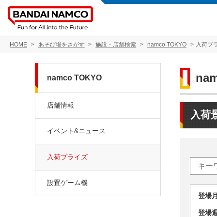
HOME
あそび場をさがす
施設・店舗検索
namco TOKYO
入荷プ
na
namco TOKYO
店舗情報
入荷
イベント&ニュース
入荷プライズ
設置ゲーム機
登場
登場