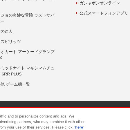
ガシャポンオンライン
公式スマートフォンアプリ
ョジョの奇妙な冒険 ラストサバ
バー
鼓の達人
りスピリッツ
リオカート アーケードグランプ
X
岸ミッドナイト マキシマムチュ
 6RR PLUS
の他 ゲーム機一覧
サイトポリシー
プライバシーポリシー
ウェブアクセシビリティ方
raffic and to personalize content and ads. We
advertising partners, who may combine it with other
rom your use of their services. Please click "
here
"
供について
カスタマーハラスメント対応方針
よくあるご質問・