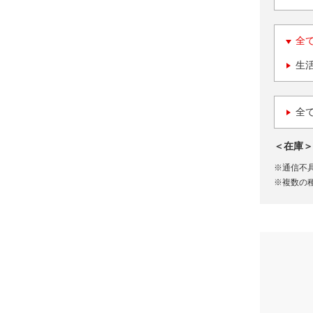
全
生
全
＜在庫＞
※通信不
※複数の