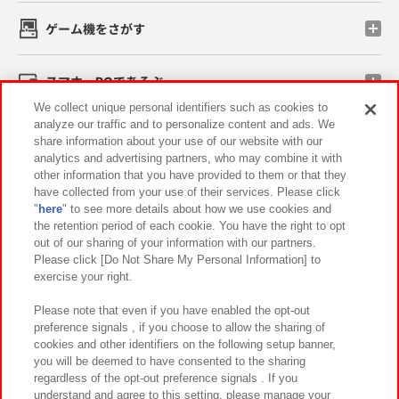
ゲーム機をさがす
スマホ・PCであそぶ
We collect unique personal identifiers such as cookies to
analyze our traffic and to personalize content and ads. We
イベント・キャンペーン
share information about your use of our website with our
analytics and advertising partners, who may combine it with
other information that you have provided to them or that they
have collected from your use of their services. Please click
"
here
" to see more details about how we use cookies and
関連会社
サステナビリティ
サイトポリシー
the retention period of each cookie. You have the right to opt
out of our sharing of your information with our partners.
プライバシーポリシー
ウェブアクセシビリティ方針と検証結果
Please click [Do Not Share My Personal Information] to
exercise your right.
お取引先さまとともに
食品のご提供について
カスタマーハラスメント対応方針
よくあるご質問・お問い合わせ
Please note that even if you have enabled the opt-out
preference signals , if you choose to allow the sharing of
cookies and other identifiers on the following setup banner,
you will be deemed to have consented to the sharing
regardless of the opt-out preference signals . If you
understand and agree to this setting, please manage your