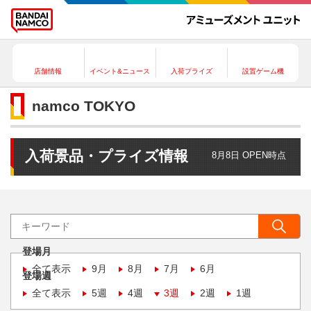
店舗情報
イベント&ニュース
入荷プライズ
設置ゲーム機
namco TOKYO
入荷景品・プライズ情報
8月8日 OPEN時点
登場月
全て表示
9月
8月
7月
6月
登場週
全て表示
5週
4週
3週
2週
1週