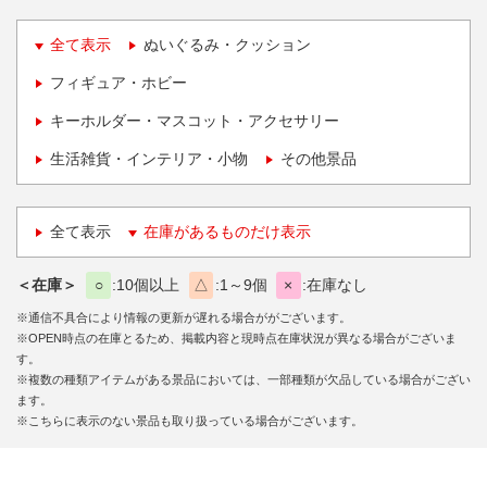
全て表示
ぬいぐるみ・クッション
フィギュア・ホビー
キーホルダー・マスコット・アクセサリー
生活雑貨・インテリア・小物
その他景品
全て表示
在庫があるものだけ表示
＜在庫＞
○
10個以上
△
1～9個
×
在庫なし
※通信不具合により情報の更新が遅れる場合ががございます。
※OPEN時点の在庫とるため、掲載内容と現時点在庫状況が異なる場合がございま
す。
※複数の種類アイテムがある景品においては、一部種類が欠品している場合がござい
ます。
※こちらに表示のない景品も取り扱っている場合がございます。