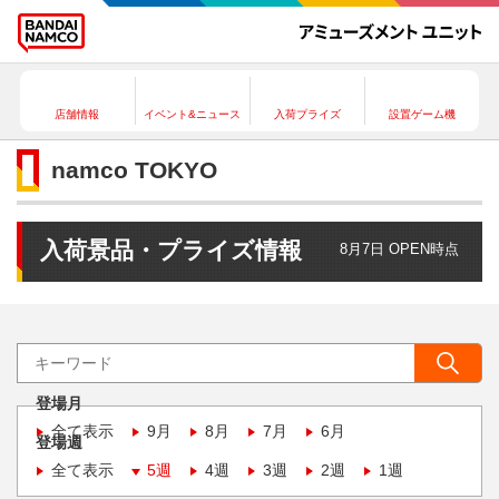
店舗情報
イベント&ニュース
入荷プライズ
設置ゲーム機
namco TOKYO
入荷景品・プライズ情報
8月7日 OPEN時点
登場月
全て表示
9月
8月
7月
6月
登場週
全て表示
5週
4週
3週
2週
1週