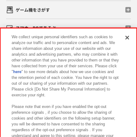
ゲーム機をさがす
スマホ・PCであそぶ
We collect unique personal identifiers such as cookies to
analyze our traffic and to personalize content and ads. We
イベント・キャンペーン
share information about your use of our website with our
analytics and advertising partners, who may combine it with
other information that you have provided to them or that they
have collected from your use of their services. Please click
"
here
" to see more details about how we use cookies and
関連会社
サステナビリティ
サイトポリシー
the retention period of each cookie. You have the right to opt
out of our sharing of your information with our partners.
プライバシーポリシー
ウェブアクセシビリティ方針と検証結果
Please click [Do Not Share My Personal Information] to
exercise your right.
お取引先さまとともに
食品のご提供について
カスタマーハラスメント対応方針
よくあるご質問・お問い合わせ
Please note that even if you have enabled the opt-out
preference signals , if you choose to allow the sharing of
cookies and other identifiers on the following setup banner,
you will be deemed to have consented to the sharing
regardless of the opt-out preference signals . If you
understand and agree to this setting, please manage your