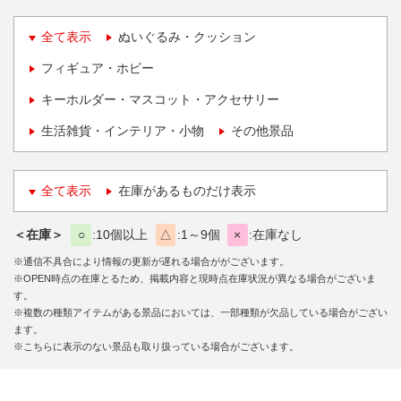
全て表示
ぬいぐるみ・クッション
フィギュア・ホビー
キーホルダー・マスコット・アクセサリー
生活雑貨・インテリア・小物
その他景品
全て表示
在庫があるものだけ表示
＜在庫＞
○
10個以上
△
1～9個
×
在庫なし
※通信不具合により情報の更新が遅れる場合ががございます。
※OPEN時点の在庫とるため、掲載内容と現時点在庫状況が異なる場合がございま
す。
※複数の種類アイテムがある景品においては、一部種類が欠品している場合がござい
ます。
※こちらに表示のない景品も取り扱っている場合がございます。