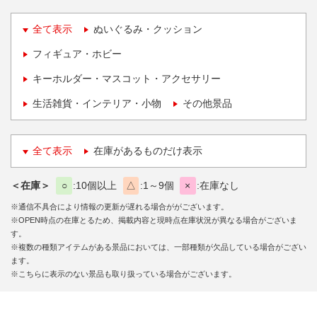
全て表示
ぬいぐるみ・クッション
フィギュア・ホビー
キーホルダー・マスコット・アクセサリー
生活雑貨・インテリア・小物
その他景品
全て表示
在庫があるものだけ表示
＜在庫＞
○
10個以上
△
1～9個
×
在庫なし
※通信不具合により情報の更新が遅れる場合ががございます。
※OPEN時点の在庫とるため、掲載内容と現時点在庫状況が異なる場合がございま
す。
※複数の種類アイテムがある景品においては、一部種類が欠品している場合がござい
ます。
※こちらに表示のない景品も取り扱っている場合がございます。