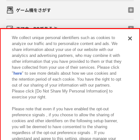
ゲーム機をさがす
スマホ・PCであそぶ
We collect unique personal identifiers such as cookies to
analyze our traffic and to personalize content and ads. We
イベント・キャンペーン
share information about your use of our website with our
analytics and advertising partners, who may combine it with
other information that you have provided to them or that they
have collected from your use of their services. Please click
"
here
" to see more details about how we use cookies and
関連会社
サステナビリティ
サイトポリシー
the retention period of each cookie. You have the right to opt
out of our sharing of your information with our partners.
プライバシーポリシー
ウェブアクセシビリティ方針と検証結果
Please click [Do Not Share My Personal Information] to
exercise your right.
お取引先さまとともに
食品のご提供について
カスタマーハラスメント対応方針
よくあるご質問・お問い合わせ
Please note that even if you have enabled the opt-out
preference signals , if you choose to allow the sharing of
cookies and other identifiers on the following setup banner,
you will be deemed to have consented to the sharing
regardless of the opt-out preference signals . If you
understand and agree to this setting, please manage your