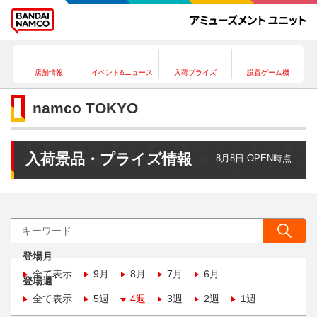
店舗情報
イベント&ニュース
入荷プライズ
設置ゲーム機
namco TOKYO
入荷景品・プライズ情報
8月8日 OPEN時点
登場月
全て表示
9月
8月
7月
6月
登場週
全て表示
5週
4週
3週
2週
1週