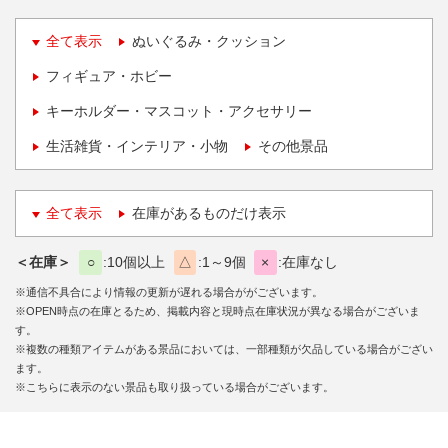
全て表示
ぬいぐるみ・クッション
フィギュア・ホビー
キーホルダー・マスコット・アクセサリー
生活雑貨・インテリア・小物
その他景品
全て表示
在庫があるものだけ表示
＜在庫＞
○
10個以上
△
1～9個
×
在庫なし
※通信不具合により情報の更新が遅れる場合ががございます。
※OPEN時点の在庫とるため、掲載内容と現時点在庫状況が異なる場合がございま
す。
※複数の種類アイテムがある景品においては、一部種類が欠品している場合がござい
ます。
※こちらに表示のない景品も取り扱っている場合がございます。