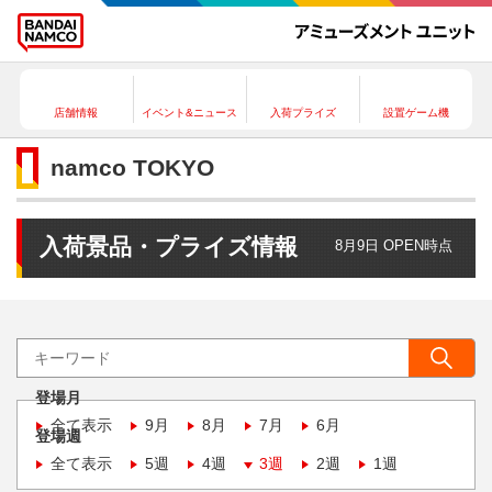
店舗情報
イベント&ニュース
入荷プライズ
設置ゲーム機
namco TOKYO
入荷景品・プライズ情報
8月9日 OPEN時点
登場月
全て表示
9月
8月
7月
6月
登場週
全て表示
5週
4週
3週
2週
1週