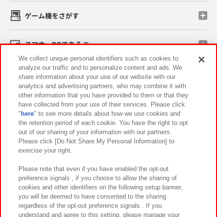
ゲーム機をさがす
スマホ・PCであそぶ
We collect unique personal identifiers such as cookies to
analyze our traffic and to personalize content and ads. We
イベント・キャンペーン
share information about your use of our website with our
analytics and advertising partners, who may combine it with
other information that you have provided to them or that they
have collected from your use of their services. Please click
"
here
" to see more details about how we use cookies and
関連会社
サステナビリティ
サイトポリシー
the retention period of each cookie. You have the right to opt
out of our sharing of your information with our partners.
プライバシーポリシー
ウェブアクセシビリティ方針と検証結果
Please click [Do Not Share My Personal Information] to
exercise your right.
お取引先さまとともに
食品のご提供について
カスタマーハラスメント対応方針
よくあるご質問・お問い合わせ
Please note that even if you have enabled the opt-out
preference signals , if you choose to allow the sharing of
cookies and other identifiers on the following setup banner,
you will be deemed to have consented to the sharing
regardless of the opt-out preference signals . If you
understand and agree to this setting, please manage your