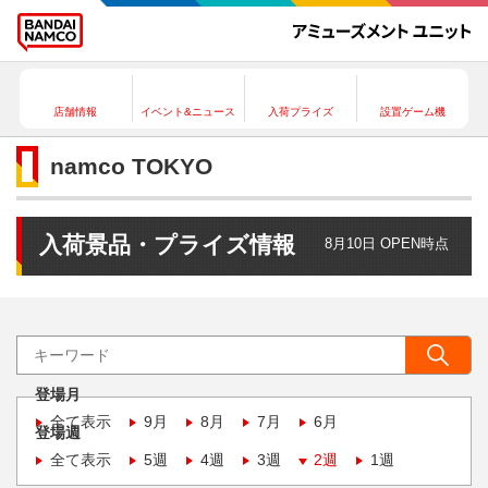
店舗情報
イベント&ニュース
入荷プライズ
設置ゲーム機
namco TOKYO
入荷景品・プライズ情報
8月10日 OPEN時点
登場月
全て表示
9月
8月
7月
6月
登場週
全て表示
5週
4週
3週
2週
1週