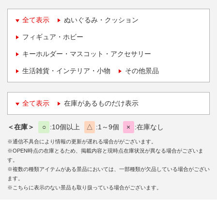
全て表示
ぬいぐるみ・クッション
フィギュア・ホビー
キーホルダー・マスコット・アクセサリー
生活雑貨・インテリア・小物
その他景品
全て表示
在庫があるものだけ表示
＜在庫＞
○
10個以上
△
1～9個
×
在庫なし
※通信不具合により情報の更新が遅れる場合ががございます。
※OPEN時点の在庫とるため、掲載内容と現時点在庫状況が異なる場合がございま
す。
※複数の種類アイテムがある景品においては、一部種類が欠品している場合がござい
ます。
※こちらに表示のない景品も取り扱っている場合がございます。